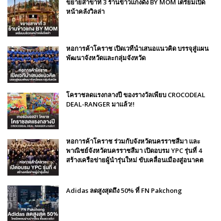
ขยายสาขาที่ 3 ร้านข้าวแกงดัง BY MOM เตรียมเปิด
หน้าคลังวิลล่า
หอการค้าโคราช เปิดเวทีนำเสนอแนวคิด บรรจุสู่แผน
พัฒนาจังหวัดและกลุ่มจังหวัด
โคราชลดแรงกลางปี ของรางวัลเพียบ CROCODEAL
DEAL-RANGER มาแล้ว!!
หอการค้าโคราช ร่วมกับจังหวัดนครราชสีมา และ
พาณิชย์จังหวัดนครราชสีมา เปิดอบรม YPC รุ่นที่ 4
สร้างเครือข่ายผู้นำรุ่นใหม่ ขับเคลื่อนเมืองสู่อนาคต
Adidas ลดสูงสุดถึง 50% ที่ FN Pakchong