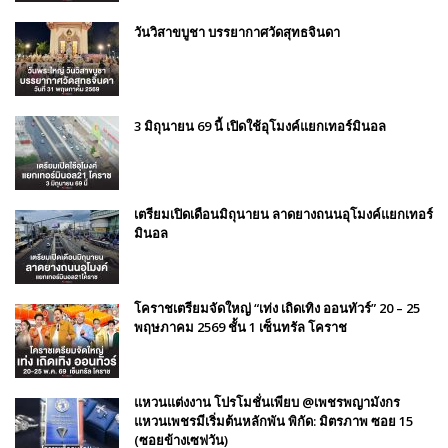
วันวิสาขบูชา บรรยากาศวัดสุทธจินดา
3 มิถุนายน 69 นี้ เปิดใช้อุโมงค์แยกเทอร์มินอล
เตรียมเปิดเดือนมิถุนายน ลาดยางถนนอุโมงค์แยกเทอร์
มินอล
โคราชเตรียมจัดใหญ่ “เท่ง เถิดเทิง ออนทัวร์” 20 – 25
พฤษภาคม 2569 ชั้น 1 เซ็นทรัล โคราช
แหวนแต่งงาน โปรโมชั่นเพียบ @เพชรพญามังกร
แหวนเพชรมีเริ่มต้นหลักพัน พิกัด: มิตรภาพ ซอย 15
(ซอยข้างเซฟวัน)