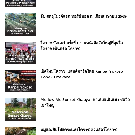
อัปเดตอุโมงค์แยกเทอร์มินอล ณ เดือนเมษายน 2569
โคราช บุ๊คแฟร์​ ครั้งที่​ 1 งานหนังสือจัดใหญ่ที่สุดใน
โคราช เซ็นทรัล โคราช
เปิดใหม่โคราช! แลนด์มาร์คใหม่ Kanpai Yokoso
Tohoku Izakaya
Mellow Me Sunset Khaoyai คาเฟ่บนเนินเขา ชมวิว
เขาใหญ่
หมูแดงฮิปโปแคระแห่งโคราช สวนสัตว์โคราช