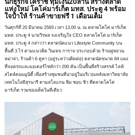
นักธุรกิจโคราช
ทุ่มเงิน20ล้าน
สร้างตลาด
แห่งใหม่
โคโค่มาร์เก็ต
มทส. ประตู 4 พร้อม
ใจปํ้าให้ ร้านค้าขายฟรี 1 เดือนเต็ม
วันศุกร์ที่ 20 มีนาคม 2569 เวลา 13.00 น. ณ ตลาดโคโค่ มาร์เก็ต
มทส. ประตู 4 นายวีรพล จงเจริญใจ CEO ตลาดโคโค่ มาร์เก็ต
มทส. ประตู 4 กล่าวว่า ตลาดนัดแนว Lifestyle Community บน
พื้นที่ 3 ไร่ ตามแนวคิด วินเทจ การาจ ประกอบด้วย ร้านฟูหยวน
หม่าล่า, ร้านค้า 6 คูหา (อยู่ระหว่างติดต่อ) ตลาดนัดขนาด 84 แผง
ที่จอดรถและมอเตอร์ไซค์กว่า 200 คัน เป็นพื้นที่สร้างสรรค์ ไลฟ์
สไตล์คอมมูนิตี้ เพื่อสร้างชุมชนที่น่าอยู่ในบริเวณหลังมหาวิทยาลัย
เทคโนโลยีสุรนารี ตามสโลแกน ชิม ชอบ ชิว ที่ตลาดโคโค่
มาร์เก็ต รวมของเด็ดในที่เดียว