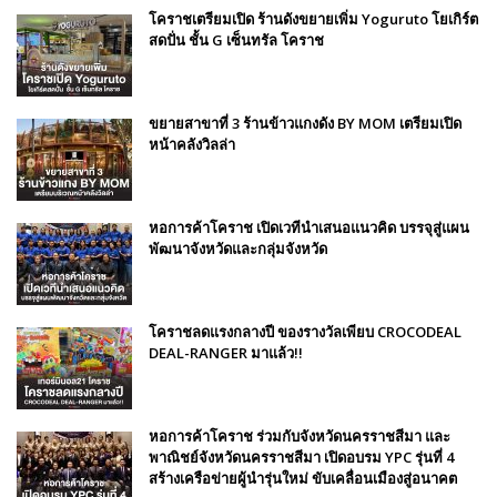
โคราชเตรียมเปิด ร้านดังขยายเพิ่ม Yoguruto โยเกิร์ต
สดปั่น ชั้น G เซ็นทรัล โคราช
ขยายสาขาที่ 3 ร้านข้าวแกงดัง BY MOM เตรียมเปิด
หน้าคลังวิลล่า
หอการค้าโคราช เปิดเวทีนำเสนอแนวคิด บรรจุสู่แผน
พัฒนาจังหวัดและกลุ่มจังหวัด
โคราชลดแรงกลางปี ของรางวัลเพียบ CROCODEAL
DEAL-RANGER มาแล้ว!!
หอการค้าโคราช ร่วมกับจังหวัดนครราชสีมา และ
พาณิชย์จังหวัดนครราชสีมา เปิดอบรม YPC รุ่นที่ 4
สร้างเครือข่ายผู้นำรุ่นใหม่ ขับเคลื่อนเมืองสู่อนาคต