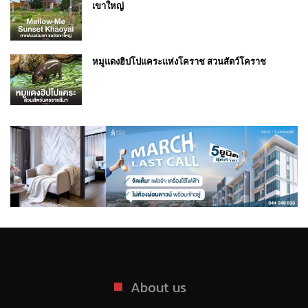
เขาใหญ่
หมูแดงฮิปโปแคระแห่งโคราช สวนสัตว์โคราช
About us