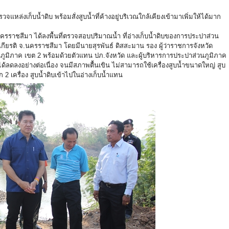
แหล่งเก็บน้ำดิบ พร้อมสั่งสูบน้ำที่ค้างอยู่บริเวณใกล้เคียงเข้ามาเพิ่มให้ได้มาก
ัดนครราชสีมา ได้ลงพื้นที่ตรวจสอบปริมาณน้ำ ที่อ่างเก็บน้ำดิบของการประปาส่วน
ียรติ จ.นครราชสีมา โดยมีนายสุรพันธ์ ดิสสะมาน รอง ผู้ว่าราชการจังหวัด
ิภาค เขต 2 พร้อมด้วยตัวแทน ปภ.จังหวัด และผู้บริหารการประปาส่วนภูมิภาค
้ลดลงอย่างต่อเนื่อง จนมีสภาพตื้นเขิน ไม่สามารถใช้เครื่องสูบน้ำขนาดใหญ่ สูบ
็ก 2 เครื่อง สูบน้ำดิบเข้าไปในอ่างเก็บน้ำแทน