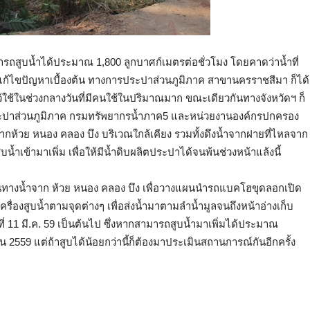
ามารถสูบน้ำได้ประมาณ 1,800 ลูกบาศก์เมตรต่อชั่วโมง โดยคาดว่าน้ำที่
ารแก้ไขปัญหาเบื้องต้น ทางการประปาส่วนภูมิภาค สาขานครราชสีมา ก็ได้
ไว้ใช้ในช่วงกลางวันที่มีคนใช้ในปริมาณมาก ขณะเดียวกันทางจังหวัดฯ ก็
ประปาส่วนภูมิภาค กรมทรัพยากรน้ำภาค5 และหน่วยงานองค์กรปกครอง
้ำ จากห้วย หนอง คลอง บึง บริเวณใกล้เคียง รวมทั้งดึงน้ำจากฝายที่ไหลจาก
น้ำเข้ามาเพิ่ม เพื่อให้มีน้ำดิบผลิตประปาได้จนพ้นช่วงหน้าแล้งนี้
้นทางน้ำจาก ห้วย หนอง คลอง บึง เพื่อวางแผนนำรถแบคโฮขุดลอกเปิด
่องสูบน้ำตามจุดต่างๆ เพื่อส่งน้ำมาตามลำน้ำมูลจนถึงหน้าอ่างเก็บ
ันที่ 11 มี.ค. 59 เป็นต้นไป ซึ่งหากสามารถสูบน้ำมาเพิ่มได้ประมาณ
ยน 2559 แต่ถ้าสูบได้น้อยกว่านี้ก็ต้องมาประเมินสถานการณ์กันอีกครั้ง