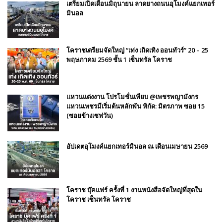
เตรียมเปิดเดือนมิถุนายน ลาดยางถนนอุโมงค์แยกเทอร์
มินอล
โคราชเตรียมจัดใหญ่ “เท่ง เถิดเทิง ออนทัวร์” 20 – 25
พฤษภาคม 2569 ชั้น 1 เซ็นทรัล โคราช
แหวนแต่งงาน โปรโมชั่นเพียบ @เพชรพญามังกร
แหวนเพชรมีเริ่มต้นหลักพัน พิกัด: มิตรภาพ ซอย 15
(ซอยข้างเซฟวัน)
อัปเดตอุโมงค์แยกเทอร์มินอล ณ เดือนเมษายน 2569
โคราช บุ๊คแฟร์​ ครั้งที่​ 1 งานหนังสือจัดใหญ่ที่สุดใน
โคราช เซ็นทรัล โคราช