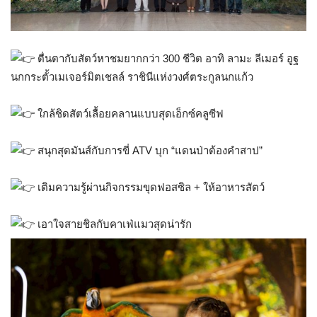
ตื่นตากับสัตว์หาชมยากกว่า 300 ชีวิต อาทิ ลามะ ลีเมอร์ อูฐ
นกกระตั้วเมเจอร์มิตเชลล์ ราชินีแห่งวงศ์ตระกูลนกแก้ว
ใกล้ชิดสัตว์เลื้อยคลานแบบสุดเอ็กซ์คลูซีฟ
สนุกสุดมันส์กับการขี่ ATV บุก “แดนป่าต้องคำสาป”
เติมความรู้ผ่านกิจกรรมขุดฟอสซิล + ให้อาหารสัตว์
เอาใจสายชิลกับคาเฟ่แมวสุดน่ารัก