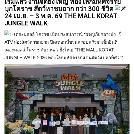
เริ่มแล้ว
งานจัดยิ่งใหญ่
ท่องโลกมหัศจรรย์
บุกโคราช
สัตว์หาชมยาก
กว่า 300 ชีวิต
24 เม.ย. – 3 พ.ค. 69 THE MALL KORAT
JUNGLE WALK
เดอะมอลล์ โคราช เปิดประสบการณ์ “ผจญภัยกลางป่า” ขี่
ATV ส่องสัตว์หาชมยาก ปิดเทอมนี้ชวนครอบครัวมาเช็กอินที่
เดอะมอลล์ โคราช กับงานสุดยิ่งใหญ่ “THE MALL KORAT
JUNGLE WALK 2026 ท่องโลกมหัศจรรย์แดนสัตว์แปลกพิศวง”