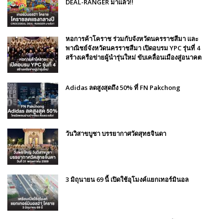
DEAL-RANGER มาแล้ว!!
หอการค้าโคราช ร่วมกับจังหวัดนครราชสีมา และ
พาณิชย์จังหวัดนครราชสีมา เปิดอบรม YPC รุ่นที่ 4
สร้างเครือข่ายผู้นำรุ่นใหม่ ขับเคลื่อนเมืองสู่อนาคต
Adidas ลดสูงสุดถึง 50% ที่ FN Pakchong
วันวิสาขบูชา บรรยากาศวัดสุทธจินดา
3 มิถุนายน 69 นี้ เปิดใช้อุโมงค์แยกเทอร์มินอล