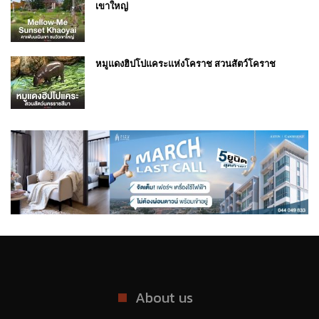
เขาใหญ่
หมูแดงฮิปโปแคระแห่งโคราช สวนสัตว์โคราช
About us