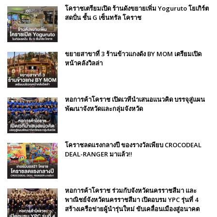
โคราชเตรียมเปิด ร้านดังขยายเพิ่ม Yoguruto โยเกิร์ต
สดปั่น ชั้น G เซ็นทรัล โคราช
ขยายสาขาที่ 3 ร้านข้าวแกงดัง BY MOM เตรียมเปิด
หน้าคลังวิลล่า
หอการค้าโคราช เปิดเวทีนำเสนอแนวคิด บรรจุสู่แผน
พัฒนาจังหวัดและกลุ่มจังหวัด
โคราชลดแรงกลางปี ของรางวัลเพียบ CROCODEAL
DEAL-RANGER มาแล้ว!!
หอการค้าโคราช ร่วมกับจังหวัดนครราชสีมา และ
พาณิชย์จังหวัดนครราชสีมา เปิดอบรม YPC รุ่นที่ 4
สร้างเครือข่ายผู้นำรุ่นใหม่ ขับเคลื่อนเมืองสู่อนาคต