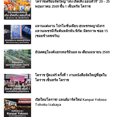
โคราชเตรียมจัดใหญ่ “เท่ง เถิดเทิง ออนทัวร์” 20 – 25
พฤษภาคม 2569 ชั้น 1 เซ็นทรัล โคราช
แหวนแต่งงาน โปรโมชั่นเพียบ @เพชรพญามังกร
แหวนเพชรมีเริ่มต้นหลักพัน พิกัด: มิตรภาพ ซอย 15
(ซอยข้างเซฟวัน)
อัปเดตอุโมงค์แยกเทอร์มินอล ณ เดือนเมษายน 2569
โคราช บุ๊คแฟร์​ ครั้งที่​ 1 งานหนังสือจัดใหญ่ที่สุดใน
โคราช เซ็นทรัล โคราช
เปิดใหม่โคราช! แลนด์มาร์คใหม่ Kanpai Yokoso
Tohoku Izakaya