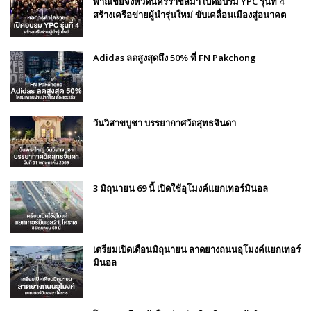
พาณิชย์จังหวัดนครราชสีมา เปิดอบรม YPC รุ่นที่ 4
สร้างเครือข่ายผู้นำรุ่นใหม่ ขับเคลื่อนเมืองสู่อนาคต
Adidas ลดสูงสุดถึง 50% ที่ FN Pakchong
วันวิสาขบูชา บรรยากาศวัดสุทธจินดา
3 มิถุนายน 69 นี้ เปิดใช้อุโมงค์แยกเทอร์มินอล
เตรียมเปิดเดือนมิถุนายน ลาดยางถนนอุโมงค์แยกเทอร์
มินอล