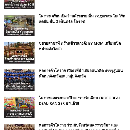
โคราชเตรียมเปิด ร้านดังขยายเพิ่ม Yoguruto โยเกิร์ต
สดปั่น ชั้น G เซ็นทรัล โคราช
ขยายสาขาที่ 3 ร้านข้าวแกงดัง BY MOM เตรียมเปิด
หน้าคลังวิลล่า
หอการค้าโคราช เปิดเวทีนำเสนอแนวคิด บรรจุสู่แผน
พัฒนาจังหวัดและกลุ่มจังหวัด
โคราชลดแรงกลางปี ของรางวัลเพียบ CROCODEAL
DEAL-RANGER มาแล้ว!!
หอการค้าโคราช ร่วมกับจังหวัดนครราชสีมา และ