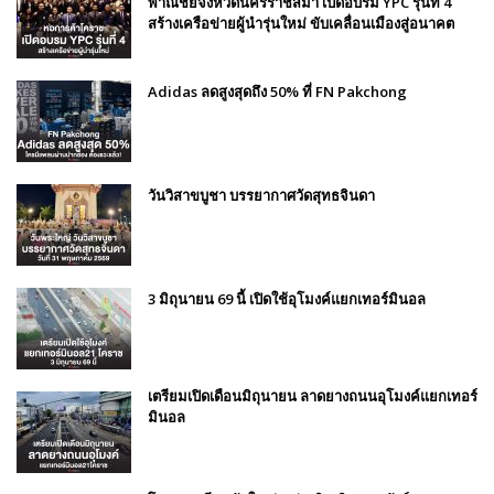
พาณิชย์จังหวัดนครราชสีมา เปิดอบรม YPC รุ่นที่ 4
สร้างเครือข่ายผู้นำรุ่นใหม่ ขับเคลื่อนเมืองสู่อนาคต
Adidas ลดสูงสุดถึง 50% ที่ FN Pakchong
วันวิสาขบูชา บรรยากาศวัดสุทธจินดา
3 มิถุนายน 69 นี้ เปิดใช้อุโมงค์แยกเทอร์มินอล
เตรียมเปิดเดือนมิถุนายน ลาดยางถนนอุโมงค์แยกเทอร์
มินอล