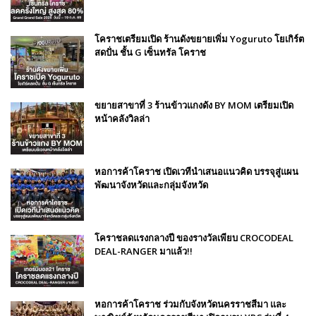
โคราชเตรียมเปิด ร้านดังขยายเพิ่ม Yoguruto โยเกิร์ต
สดปั่น ชั้น G เซ็นทรัล โคราช
ขยายสาขาที่ 3 ร้านข้าวแกงดัง BY MOM เตรียมเปิด
หน้าคลังวิลล่า
หอการค้าโคราช เปิดเวทีนำเสนอแนวคิด บรรจุสู่แผน
พัฒนาจังหวัดและกลุ่มจังหวัด
โคราชลดแรงกลางปี ของรางวัลเพียบ CROCODEAL
DEAL-RANGER มาแล้ว!!
หอการค้าโคราช ร่วมกับจังหวัดนครราชสีมา และ