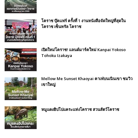
โคราช บุ๊คแฟร์​ ครั้งที่​ 1 งานหนังสือจัดใหญ่ที่สุดใน
โคราช เซ็นทรัล โคราช
เปิดใหม่โคราช! แลนด์มาร์คใหม่ Kanpai Yokoso
Tohoku Izakaya
Mellow Me Sunset Khaoyai คาเฟ่บนเนินเขา ชมวิว
เขาใหญ่
หมูแดงฮิปโปแคระแห่งโคราช สวนสัตว์โคราช