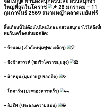
จัดใหญ่!! พาน้องสนุกด่วนเลย
สวนสนุกจิ๋ว
ใหญ่ที่สุดในโคราช
28 มกราคม – 11
กุมภาพันธ์ 2569 สนามหญ้าตลาดเมย์แฟร์
สิ้นเดือนนี้ไม่ต้องไปไหนไกล ยกสวนสนุกมาไว้ให้ถึงที่!
พบกับเครื่องเล่นยอดฮิต:
– บ้านลม (เจ้าก้อนนุ่มฟูของเด็กๆ)
– ชิงช้าสวรรค์ (ชมวิวโคราชมุมสูง)
– ม้าหมุน (มุมถ่ายรูปยอดฮิต)
– โกคาร์ท (ประลองความเร็ว)
– ยิJปืN (ประลองความแม่น)