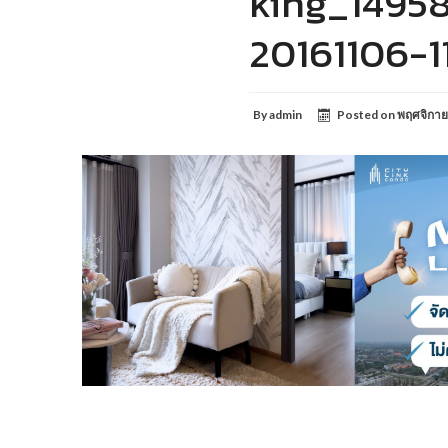
king_1495
20161106-1
By
admin
Posted on
พฤศจิกาย