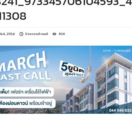
8241_973345706104593_4
11308
น 6, 2016
0 second read
814