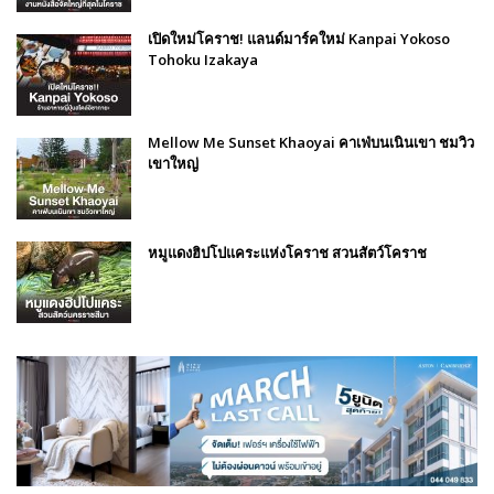
เปิดใหม่โคราช! แลนด์มาร์คใหม่ Kanpai Yokoso
Tohoku Izakaya
Mellow Me Sunset Khaoyai คาเฟ่บนเนินเขา ชมวิว
เขาใหญ่
หมูแดงฮิปโปแคระแห่งโคราช สวนสัตว์โคราช