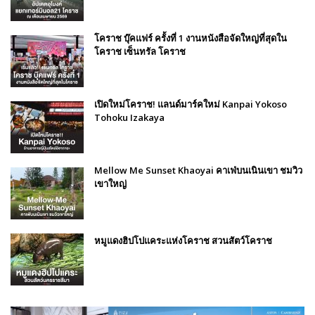
โคราช บุ๊คแฟร์​ ครั้งที่​ 1 งานหนังสือจัดใหญ่ที่สุดใน
โคราช เซ็นทรัล โคราช
เปิดใหม่โคราช! แลนด์มาร์คใหม่ Kanpai Yokoso
Tohoku Izakaya
Mellow Me Sunset Khaoyai คาเฟ่บนเนินเขา ชมวิว
เขาใหญ่
หมูแดงฮิปโปแคระแห่งโคราช สวนสัตว์โคราช