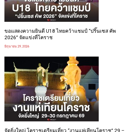
ขอแสดงความยินดี U18 ไทยคว้าแชมป์ “ปริ๊นเซส คัพ
2026” จัดแข่งที่โคราช
มิถุนายน 29, 2026
จัดยิ่งใหญ่ โคราชเตรียมเที่ยว “งานแห่เทียนโคราช” 29 –