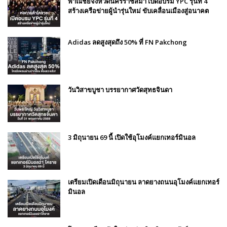
พาณิชย์จังหวัดนครราชสีมา เปิดอบรม YPC รุ่นที่ 4
สร้างเครือข่ายผู้นำรุ่นใหม่ ขับเคลื่อนเมืองสู่อนาคต
Adidas ลดสูงสุดถึง 50% ที่ FN Pakchong
วันวิสาขบูชา บรรยากาศวัดสุทธจินดา
3 มิถุนายน 69 นี้ เปิดใช้อุโมงค์แยกเทอร์มินอล
เตรียมเปิดเดือนมิถุนายน ลาดยางถนนอุโมงค์แยกเทอร์
มินอล