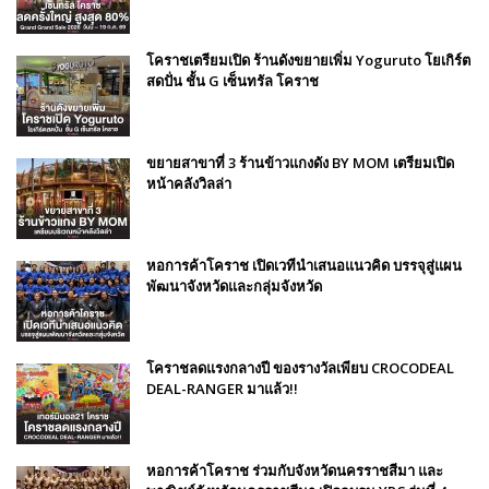
โคราชเตรียมเปิด ร้านดังขยายเพิ่ม Yoguruto โยเกิร์ต
สดปั่น ชั้น G เซ็นทรัล โคราช
ขยายสาขาที่ 3 ร้านข้าวแกงดัง BY MOM เตรียมเปิด
หน้าคลังวิลล่า
หอการค้าโคราช เปิดเวทีนำเสนอแนวคิด บรรจุสู่แผน
พัฒนาจังหวัดและกลุ่มจังหวัด
โคราชลดแรงกลางปี ของรางวัลเพียบ CROCODEAL
DEAL-RANGER มาแล้ว!!
หอการค้าโคราช ร่วมกับจังหวัดนครราชสีมา และ