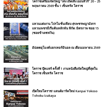
โคราชเตรียมจัดใหญ่ “เท่ง เถิดเทิง ออนทัวร์” 20 – 25
พฤษภาคม 2569 ชั้น 1 เซ็นทรัล โคราช
แหวนแต่งงาน โปรโมชั่นเพียบ @เพชรพญามังกร
แหวนเพชรมีเริ่มต้นหลักพัน พิกัด: มิตรภาพ ซอย 15
(ซอยข้างเซฟวัน)
อัปเดตอุโมงค์แยกเทอร์มินอล ณ เดือนเมษายน 2569
โคราช บุ๊คแฟร์​ ครั้งที่​ 1 งานหนังสือจัดใหญ่ที่สุดใน
โคราช เซ็นทรัล โคราช
เปิดใหม่โคราช! แลนด์มาร์คใหม่ Kanpai Yokoso
Tohoku Izakaya