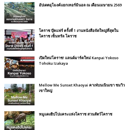
อัปเดตอุโมงค์แยกเทอร์มินอล ณ เดือนเมษายน 2569
โคราช บุ๊คแฟร์​ ครั้งที่​ 1 งานหนังสือจัดใหญ่ที่สุดใน
โคราช เซ็นทรัล โคราช
เปิดใหม่โคราช! แลนด์มาร์คใหม่ Kanpai Yokoso
Tohoku Izakaya
Mellow Me Sunset Khaoyai คาเฟ่บนเนินเขา ชมวิว
เขาใหญ่
หมูแดงฮิปโปแคระแห่งโคราช สวนสัตว์โคราช