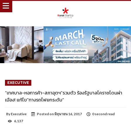
EXECUTIVE
“เทศบาล-หอการค้า-สภาอุตฯ”รวมตัว ร้องรัฐบาลโคราชโดนผ่า
เมือง! แก้ไข“ทางรถไฟยกระดับ”
By
Executive
Posted on
มิถุนายน 16, 2017
0 second read
6,137