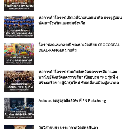
หอการค้าโคราช เปิดเวทีนำเสนอแนวคิด บรรจุสู่แผน
พัฒนาจังหวัดและกลุ่มจังหวัด
โคราชลดแรงกลางปี ของรางวัลเพียบ CROCODEAL
DEAL-RANGER มาแล้ว!!
หอการค้าโคราช ร่วมกับจังหวัดนครราชสีมา และ
พาณิชย์จังหวัดนครราชสีมา เปิดอบรม YPC รุ่นที่ 4
สร้างเครือข่ายผู้นำรุ่นใหม่ ขับเคลื่อนเมืองสู่อนาคต
Adidas ลดสูงสุดถึง 50% ที่ FN Pakchong
วันวิสาขบูชา บรรยากาศวัดสุทธจินดา