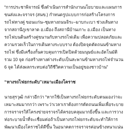
“
การประชาพิจารณ์ ซึ่งดำเนินการสำนักงานนโยบายและแผนการ
ขนส่งและจราจร
(
สนข
.)
กำหนดรูปแบบการก่อสร้างโครงการ
รถไฟทางคู่ ขอนแก่น
–
ชุมทางถนนจิระ
–
มาบกะเบา ช่วงเส้นทาง
จากสถานีภูเขาลาด อ
.
เมือง ถึงสถานีบ้านเกาะ อ
.
เมือง เป็นทาง
รถไฟบนดินสร้างคู่ขนานกับทางรถไฟเดิม เพื่อความปลอดภัยและ
ความรวดเร็วในการเดินทางระบบราง ต้องปิดจุดตัดถนนข้ามทาง
รถไฟ ซึ่งมีเครื่องกั้นควบคุมการเปิดปิดด้วยมนุษย์และอัตโนมัติ
รวม
10
จุด ก่อสร้างทางต่างระดับเป็นสะพานข้ามทางรถไฟจำนวน
6
จุด ได้ส่งผลกระทบต่อวิถีชีวิตความเป็นอยู่ของชาวบ้าน
”
“
ทางรถไฟยกระดับ
”
เหมาะเมืองโคราช
นายสุรวุฒิ กล่าวอีกว่า
“
หากใช้เป็นทางรถไฟยกระดับตนมองว่าจะ
เหมาะสมมากกว่า เพราะว่าเวลาเราต้องการตัดถนนเพิ่มเพื่อระบาย
การจราจรให้โครงข่ายจราจรได้ครอบคลุมมากยิ่งขึ้น และการวาง
ท่อระบายน้ำที่จะเชื่อมต่อถ้าเป็นทางรถไฟยกระดับจะทำให้การ
พัฒนาเมืองโคราชได้ดีขึ้น ในอนาคตการจราจรค่อนข้างหนาแน่น