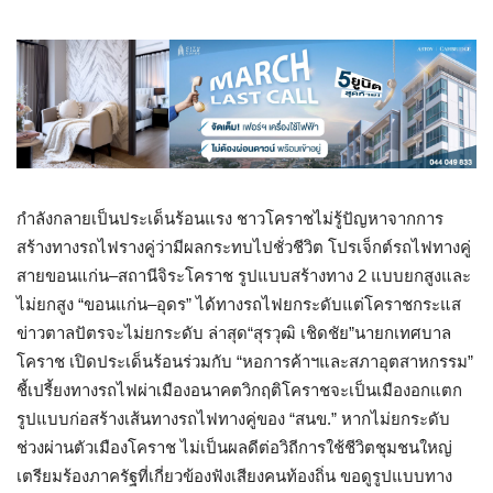
กำลังกลายเป็นประเด็นร้อนแรง ชาวโคราชไม่รู้ปัญหาจากการ
สร้างทางรถไฟรางคู่ว่ามีผลกระทบไปชั่วชีวิต โปรเจ็กต์รถไฟทางคู่
สายขอนแก่น
–
สถานีจิระโคราช รูปแบบสร้างทาง
2
แบบยกสูงและ
ไม่ยกสูง
“
ขอนแก่น
–
อุดร
”
ได้ทางรถไฟยกระดับแต่โคราชกระแส
ข่าวตาลปัตรจะไม่ยกระดับ ล่าสุด
“
สุรวุฒิ เชิดชัย
”
นายกเทศบาล
โคราช เปิดประเด็นร้อนร่วมกับ
“
หอการค้าฯและสภาอุตสาหกรรม
”
ชี้เปรี้ยงทางรถไฟผ่าเมืองอนาคตวิกฤติโคราชจะเป็นเมืองอกแตก
รูปแบบก่อสร้างเส้นทางรถไฟทางคู่ของ
“
สนข
.”
หากไม่ยกระดับ
ช่วงผ่านตัวเมืองโคราช ไม่เป็นผลดีต่อวิถีการใช้ชีวิตชุมชนใหญ่
เตรียมร้องภาครัฐที่เกี่ยวข้องฟังเสียงคนท้องถิ่น ขอดูรูปแบบทาง