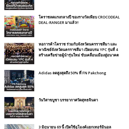
โคราชลดแรงกลางปี ของรางวัลเพียบ CROCODEAL
DEAL-RANGER มาแล้ว!!
หอการค้าโคราช ร่วมกับจังหวัดนครราชสีมา และ
พาณิชย์จังหวัดนครราชสีมา เปิดอบรม YPC รุ่นที่ 4
สร้างเครือข่ายผู้นำรุ่นใหม่ ขับเคลื่อนเมืองสู่อนาคต
Adidas ลดสูงสุดถึง 50% ที่ FN Pakchong
วันวิสาขบูชา บรรยากาศวัดสุทธจินดา
3 มิถุนายน 69 นี้ เปิดใช้อุโมงค์แยกเทอร์มินอล