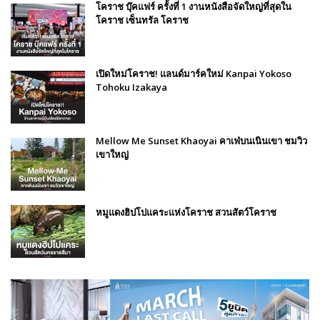
โคราช บุ๊คแฟร์​ ครั้งที่​ 1 งานหนังสือจัดใหญ่ที่สุดใน
โคราช เซ็นทรัล โคราช
เปิดใหม่โคราช! แลนด์มาร์คใหม่ Kanpai Yokoso
Tohoku Izakaya
Mellow Me Sunset Khaoyai คาเฟ่บนเนินเขา ชมวิว
เขาใหญ่
หมูแดงฮิปโปแคระแห่งโคราช สวนสัตว์โคราช