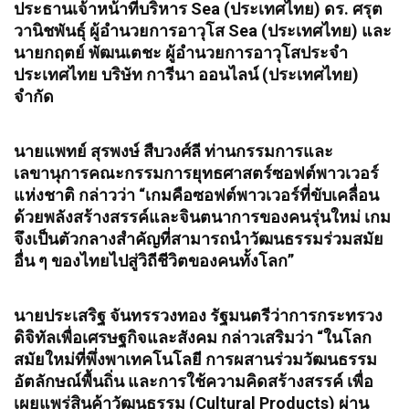
ประธานเจ้าหน้าที่บริหาร Sea (ประเทศไทย) ดร. ศรุต
วานิชพันธุ์ ผู้อำนวยการอาวุโส Sea (ประเทศไทย) และ
นายกฤตย์ พัฒนเตชะ ผู้อำนวยการอาวุโสประจำ
ประเทศไทย บริษัท การีนา ออนไลน์ (ประเทศไทย)
จำกัด
นายแพทย์ สุรพงษ์ สืบวงศ์ลี ท่านกรรมการและ
เลขานุการคณะกรรมการยุทธศาสตร์ซอฟต์พาวเวอร์
แห่งชาติ กล่าวว่า “เกมคือซอฟต์พาวเวอร์ที่ขับเคลื่อน
ด้วยพลังสร้างสรรค์และจินตนาการของคนรุ่นใหม่ เกม
จึงเป็นตัวกลางสำคัญที่สามารถนำวัฒนธรรมร่วมสมัย
อื่น ๆ ของไทยไปสู่วิถีชีวิตของคนทั้งโลก”
นายประเสริฐ จันทรรวงทอง รัฐมนตรีว่าการกระทรวง
ดิจิทัลเพื่อเศรษฐกิจและสังคม กล่าวเสริมว่า “ในโลก
สมัยใหม่ที่พึ่งพาเทคโนโลยี การผสานร่วมวัฒนธรรม
อัตลักษณ์พื้นถิ่น และการใช้ความคิดสร้างสรรค์ เพื่อ
เผยแพร่สินค้าวัฒนธรรม (Cultural Products) ผ่าน