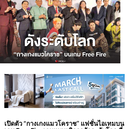
เปิดตัว “กางเกงแมวโคราช” แฟชั่นไอเทมบน