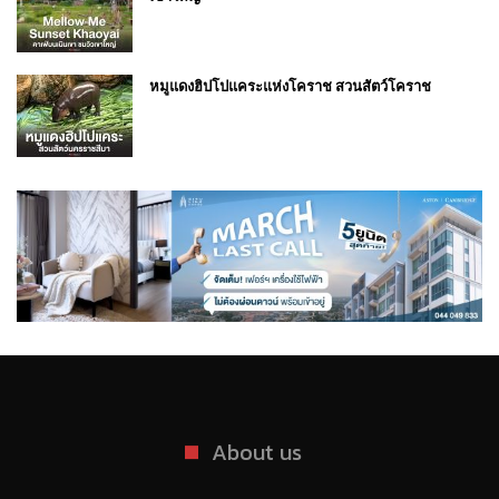
หมูแดงฮิปโปแคระแห่งโคราช สวนสัตว์โคราช
About us