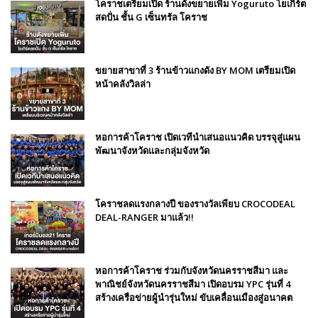
โคราชเตรียมเปิด ร้านดังขยายเพิ่ม Yoguruto โยเกิร์ต
สดปั่น ชั้น G เซ็นทรัล โคราช
ขยายสาขาที่ 3 ร้านข้าวแกงดัง BY MOM เตรียมเปิด
หน้าคลังวิลล่า
หอการค้าโคราช เปิดเวทีนำเสนอแนวคิด บรรจุสู่แผน
พัฒนาจังหวัดและกลุ่มจังหวัด
โคราชลดแรงกลางปี ของรางวัลเพียบ CROCODEAL
DEAL-RANGER มาแล้ว!!
หอการค้าโคราช ร่วมกับจังหวัดนครราชสีมา และ
พาณิชย์จังหวัดนครราชสีมา เปิดอบรม YPC รุ่นที่ 4
สร้างเครือข่ายผู้นำรุ่นใหม่ ขับเคลื่อนเมืองสู่อนาคต