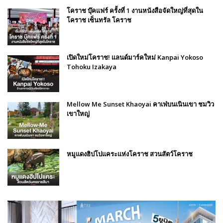
โคราช บุ๊คแฟร์​ ครั้งที่​ 1 งานหนังสือจัดใหญ่ที่สุดใน
โคราช เซ็นทรัล โคราช
เปิดใหม่โคราช! แลนด์มาร์คใหม่ Kanpai Yokoso
Tohoku Izakaya
Mellow Me Sunset Khaoyai คาเฟ่บนเนินเขา ชมวิว
เขาใหญ่
หมูแดงฮิปโปแคระแห่งโคราช สวนสัตว์โคราช