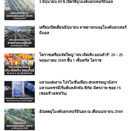
3 มิถุนายน 69 นี้ เปิดใช้อุโมงค์แยกเทอร์มินอล
เตรียมเปิดเดือนมิถุนายน ลาดยางถนนอุโมงค์แยกเทอร์
มินอล
โคราชเตรียมจัดใหญ่ “เท่ง เถิดเทิง ออนทัวร์” 20 – 25
พฤษภาคม 2569 ชั้น 1 เซ็นทรัล โคราช
แหวนแต่งงาน โปรโมชั่นเพียบ @เพชรพญามังกร
แหวนเพชรมีเริ่มต้นหลักพัน พิกัด: มิตรภาพ ซอย 15
(ซอยข้างเซฟวัน)
อัปเดตอุโมงค์แยกเทอร์มินอล ณ เดือนเมษายน 2569