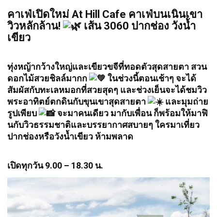
คาเฟ่เปิดใหม่ At Hill Cafe คาเฟ่บนเนินเขา
วิวหลักล้าน!
เส้น 3060
ปากช่อง วังน้ำ
เขียว
ทุ่งหญ้ากว้างใหญ่และเขียวขจีที่ทอดตัวสุดสายตา สวน
ดอกไม้สวยชิลล์มากก
ในช่วงนี้ตอนเช้าๆ จะได้
สัมผัสกับทะเลหมอกที่สวยสุดๆ และช่วงเย็นจะได้ชมวิว
พระอาทิตย์ตกดินกับขุนเขาสุดสายตา
และมุมถ่าย
รูปเพียบ
จะมาคนเดียว มากับเพื่อน ก็พร้อมให้มาฟิ
นกับวิวธรรมชาติและบรรยากาศสบายๆ ใครมาเที่ยว
ปากช่องหรือวังน้ำเขียว ห้ามพลาด
เปิดทุกวัน 9.00 – 18.30 น.