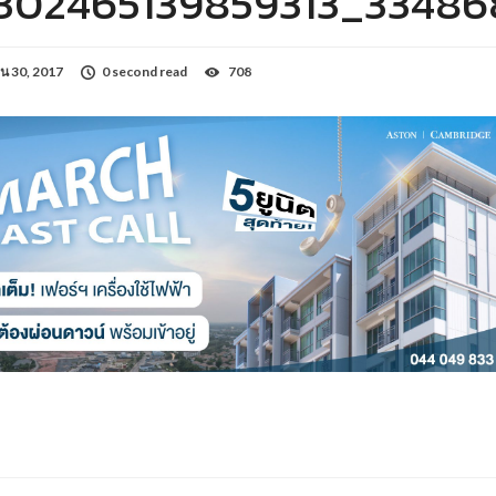
1302465139859313_3348
น 30, 2017
0 second read
708