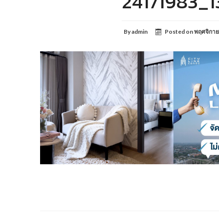
24171983_
By
admin
Posted on
พฤศจิกาย