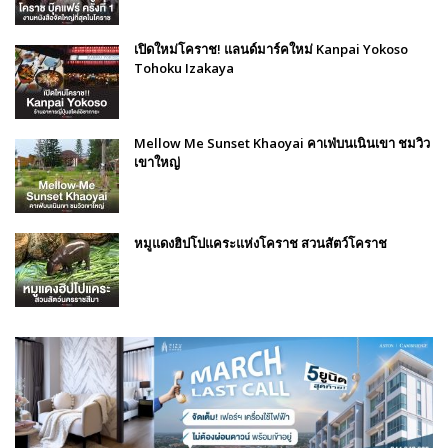
เปิดใหม่โคราช! แลนด์มาร์คใหม่ Kanpai Yokoso
Tohoku Izakaya
Mellow Me Sunset Khaoyai คาเฟ่บนเนินเขา ชมวิว
เขาใหญ่
หมูแดงฮิปโปแคระแห่งโคราช สวนสัตว์โคราช