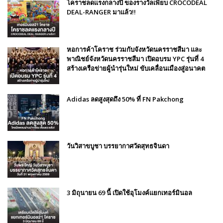
โคราชลดแรงกลางปี ของรางวัลเพียบ CROCODEAL
DEAL-RANGER มาแล้ว!!
หอการค้าโคราช ร่วมกับจังหวัดนครราชสีมา และ
พาณิชย์จังหวัดนครราชสีมา เปิดอบรม YPC รุ่นที่ 4
สร้างเครือข่ายผู้นำรุ่นใหม่ ขับเคลื่อนเมืองสู่อนาคต
Adidas ลดสูงสุดถึง 50% ที่ FN Pakchong
วันวิสาขบูชา บรรยากาศวัดสุทธจินดา
3 มิถุนายน 69 นี้ เปิดใช้อุโมงค์แยกเทอร์มินอล