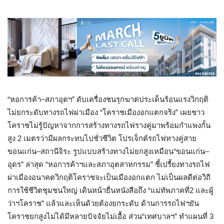
“
หอการค้า
–
สภาอุตฯ
”
ดับเครื่องชนรุกฆาตประเด็นร้อนแรงวิกฤติ
ไม่ยกระดับทางรถไฟผ่าเมือง
“
โคราชเมืองอกแตกจริง
”
เผยชาว
โคราชไม่รู้ปัญหาจากการสร้างทางรถไฟรางคู่มาพร้อมกำแพงกั้น
สูง
2
เมตรว่ามีผลกระทบไปชั่วชีวิต โปรเจ็กต์รถไฟทางคู่สาย
ขอนแก่น
–
สถานีจิระ รูปแบบสร้างทางไม่ยกสูงเหมือน
“
ขอนแก่น
–
อุดร
”
ล่าสุด
“
หอการค้าฯและสภาอุตสาหกรรม
”
ชี้เปรี้ยงทางรถไฟ
ผ่าเมืองอนาคตวิกฤติโคราชจะเป็นเมืองอกแตก ไม่เป็นผลดีต่อวิถี
การใช้ชีวิตชุมชนใหญ่ เดินหน้ายื่นหนังสือถึง
“
แม่ทัพภาคที่
2
และผู้
ว่าฯโคราช
”
แล้วและเห็นด้วยต้องยกระดับ ด้านการรถไฟฯยัน
โคราชยกสูงไม่ได้มีหลายปัจจัยไม่เอื้อ ส่วน
“
เทศบาลฯ
”
ทำแผนที่
3