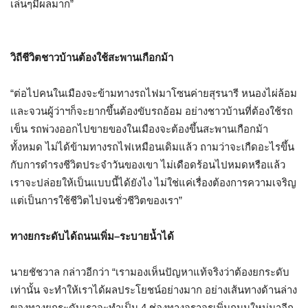
เล่นๆมีผลมาก
”
วิถีชีวิตชาวบ้านต้องใช้สะพานเกือกม้า
“
ต่อไปคนในเมืองจะข้ามทางรถไฟมาโซนค่ายสุรนารี หนองไผ่ล้อม
และจวนผู้ว่าฯก็จะยากขึ้นต้องขับรถอ้อม อย่างชาวบ้านที่ต้องใช้รถ
เข็น รถพ่วงออกไปขายของในเมืองจะต้องขึ้นสะพานเกือกม้า
ทั้งหมด ไม่ได้ข้ามทางรถไฟเหมือนเดิมแล้ว ถามว่าจะเกืดอะไรขึ้น
กับการดำรงชีวิตประจำวันของเขา ไม่เดือดร้อนไปหมดหรือแล้ว
เราจะปล่อยให้เป็นแบบนี้ได้ยังไง ไม่ใช่แค่เรื่องต้องการความเจริญ
แต่เป็นการใช้ชีวิตไปจนชั่วชีวิตของเรา
”
ทางยกระดับได้ถนนเพิ่ม
–
ระบายน้ำได้
นายชัชวาล กล่าวอีกว่า
“
เรามองเห็นปัญหาแท้จริงว่าต้องยกระดับ
เท่านั้น จะทำให้เราได้ผลประโยชน์อย่างมาก อย่างเส้นทางด้านล่าง
ของทางยกระดับเราจะทำเป็น
4
ช่องทางจราจรเพิ่มถนนใหม่มาอีก