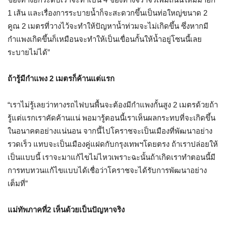
1
เส้น และเรื่องการระบายน้ำก็จะสะดวกขึ้นเป็นท่อใหญ่ขนาด
2
คูณ
2
เมตรที่วางไว้จะทำให้ปัญหาน้ำท่วมจะไม่เกิดขึ้น ซึ่งหากมี
กำแพงเกิดขึ้นก็เหมือนจะทำให้เป็นเขื่อนกั้นให้น้ำอยู่โซนนี้เลย
ระบายไม่ได้
”
ถ้ารู้มีกำแพง
2
เมตรก็ค้านแต่แรก
“
เราไม่รู้เลยว่าทางรถไฟบนพื้นจะต้องมีกำแพงกั้นสูง
2
เมตรด้วยถ้า
รู้แต่แรกเราคัดค้านแน่ พอมารู้ตอนนี้เราเห็นผลกระทบที่จะเกิดขึ้น
ในอนาคตอย่างแน่นอน จากนี้ไปโคราชจะเป็นเมืองที่พัฒนาอย่าง
รวดเร็ว แทบจะเป็นเมืองคู่แฝดกับกรุงเทพฯโดยตรง ถ้าเราปล่อยให้
เป็นแบบนี้ เราจะมาแก้ไขไม่ไหวเพราะฉะนั้นถ้าเกิดเราทำตอนนี้มี
การทบทวนแก้ไขแบบได้เชื่อว่าโคราชจะได้รับการพัฒนาอย่าง
เต็มที่
”
แม่ทัพภาคที่
2
เห็นด้วยเป็นปัญหาจริง