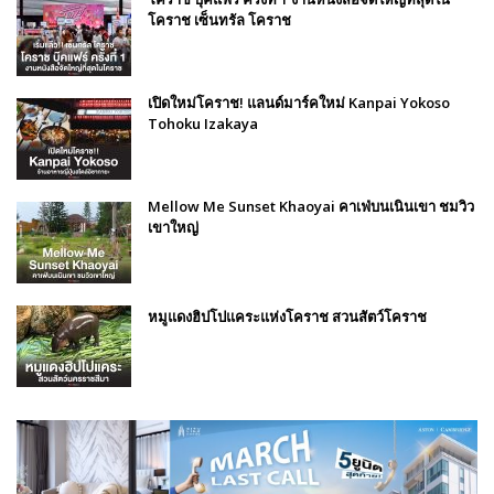
โคราช เซ็นทรัล โคราช
เปิดใหม่โคราช! แลนด์มาร์คใหม่ Kanpai Yokoso
Tohoku Izakaya
Mellow Me Sunset Khaoyai คาเฟ่บนเนินเขา ชมวิว
เขาใหญ่
หมูแดงฮิปโปแคระแห่งโคราช สวนสัตว์โคราช