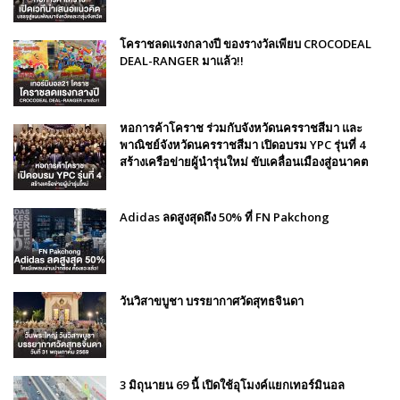
โคราชลดแรงกลางปี ของรางวัลเพียบ CROCODEAL
DEAL-RANGER มาแล้ว!!
หอการค้าโคราช ร่วมกับจังหวัดนครราชสีมา และ
พาณิชย์จังหวัดนครราชสีมา เปิดอบรม YPC รุ่นที่ 4
สร้างเครือข่ายผู้นำรุ่นใหม่ ขับเคลื่อนเมืองสู่อนาคต
Adidas ลดสูงสุดถึง 50% ที่ FN Pakchong
วันวิสาขบูชา บรรยากาศวัดสุทธจินดา
3 มิถุนายน 69 นี้ เปิดใช้อุโมงค์แยกเทอร์มินอล