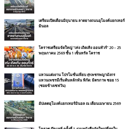
เตรียมเปิดเดือนมิถุนายน ลาดยางถนนอุโมงค์แยกเทอร์
มินอล
โคราชเตรียมจัดใหญ่ “เท่ง เถิดเทิง ออนทัวร์” 20 – 25
พฤษภาคม 2569 ชั้น 1 เซ็นทรัล โคราช
แหวนแต่งงาน โปรโมชั่นเพียบ @เพชรพญามังกร
แหวนเพชรมีเริ่มต้นหลักพัน พิกัด: มิตรภาพ ซอย 15
(ซอยข้างเซฟวัน)
อัปเดตอุโมงค์แยกเทอร์มินอล ณ เดือนเมษายน 2569
โคราช บุ๊คแฟร์​ ครั้งที่​ 1 งานหนังสือจัดใหญ่ที่สุดใน