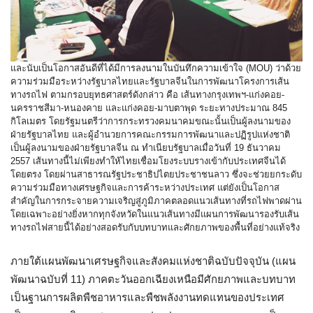
และนับเป็นโอกาสอันดีที่ได้มีการลงนามในบันทึกความเข้าใจ (MOU) ว่าด้วย
ความร่วมมือระหว่างรัฐบาลไทยและรัฐบาลจีนในการพัฒนาโครงการเส้น
ทางรถไฟ ตามกรอบยุทธศาสตร์ดังกล่าว คือ เส้นทางกรุงเทพฯ-แก่งคอย-
นครราชสีมา-หนองคาย และแก่งคอย-มาบตาพุด ระยะทางประมาณ 845
กิโลเมตร โดยรัฐมนตรีว่าการกระทรวงคมนาคมขณะนั้นเป็นผู้ลงนามของ
ฝ่ายรัฐบาลไทย และผู้อำนวยการคณะกรรมการพัฒนาและปฏิรูปแห่งชาติ
เป็นผู้ลงนามของฝ่ายรัฐบาลจีน ณ ทำเนียบรัฐบาลเมื่อวันที่ 19 ธันวาคม
2557 เส้นทางนี้ไม่เพียงทำให้ไทยเชื่อมโยงระบบรางเข้ากับประเทศจีนได้
โดยตรง โดยผ่านสาธารณรัฐประชาธิปไตยประชาชนลาว ซึ่งจะช่วยยกระดับ
ความร่วมมือทางเศรษฐกิจและการค้าระหว่างประเทศ แต่ยังเป็นโอกาส
สำคัญในการกระจายความเจริญสู่ภูมิภาคตลอดแนวเส้นทางที่รถไฟพาดผ่าน
โดยเฉพาะอย่างยิ่งหากทุกจังหวัดในแนวเส้นทางมีแผนการพัฒนารองรับเส้น
ทางรถไฟสายนี้ได้อย่างสอดรับกับบทบาทและศักยภาพของพื้นที่อย่างแท้จริง
ภายใต้แผนพัฒนาเศรษฐกิจและสังคมแห่งชาติฉบับปัจจุบัน (แผน
พัฒนาฉบับที่ 11) ภาคตะวันออกเฉียงเหนือมีศักยภาพและบทบาท
เป็นฐานการผลิตพืชอาหารและพืชพลังงานทดแทนของประเทศ