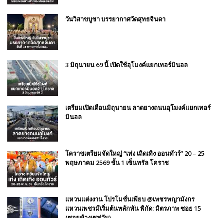
วันวิสาขบูชา บรรยากาศวัดสุทธจินดา
3 มิถุนายน 69 นี้ เปิดใช้อุโมงค์แยกเทอร์มินอล
เตรียมเปิดเดือนมิถุนายน ลาดยางถนนอุโมงค์แยกเทอร์
มินอล
โคราชเตรียมจัดใหญ่ “เท่ง เถิดเทิง ออนทัวร์” 20 – 25
พฤษภาคม 2569 ชั้น 1 เซ็นทรัล โคราช
แหวนแต่งงาน โปรโมชั่นเพียบ @เพชรพญามังกร
แหวนเพชรมีเริ่มต้นหลักพัน พิกัด: มิตรภาพ ซอย 15
(ซอยข้างเซฟวัน)