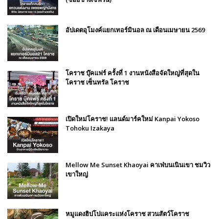
อัปเดตอุโมงค์แยกเทอร์มินอล ณ เดือนเมษายน 2569
โคราช บุ๊คแฟร์​ ครั้งที่​ 1 งานหนังสือจัดใหญ่ที่สุดใน
โคราช เซ็นทรัล โคราช
เปิดใหม่โคราช! แลนด์มาร์คใหม่ Kanpai Yokoso
Tohoku Izakaya
Mellow Me Sunset Khaoyai คาเฟ่บนเนินเขา ชมวิว
เขาใหญ่
หมูแดงฮิปโปแคระแห่งโคราช สวนสัตว์โคราช