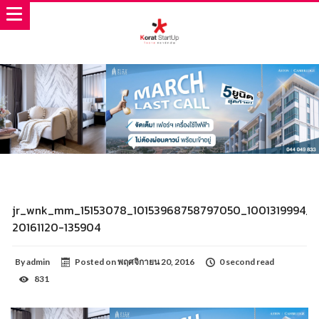
jr_wnk_mm_15153078_10153968758797050_1001319994_o
20161120-135904
By
admin
Posted on
พฤศจิกายน 20, 2016
0 second read
831