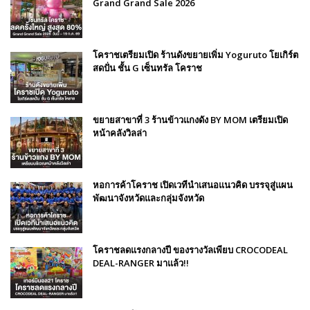
Grand Grand Sale 2026
โคราชเตรียมเปิด ร้านดังขยายเพิ่ม Yoguruto โยเกิร์ต
สดปั่น ชั้น G เซ็นทรัล โคราช
ขยายสาขาที่ 3 ร้านข้าวแกงดัง BY MOM เตรียมเปิด
หน้าคลังวิลล่า
หอการค้าโคราช เปิดเวทีนำเสนอแนวคิด บรรจุสู่แผน
พัฒนาจังหวัดและกลุ่มจังหวัด
โคราชลดแรงกลางปี ของรางวัลเพียบ CROCODEAL
DEAL-RANGER มาแล้ว!!