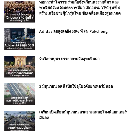
หอการค้าโคราช ร่วมกับจังหวัดนครราชสีมา และ
พาณิชย์จังหวัดนครราชสีมา เปิดอบรม YPC รุ่นที่ 4
สร้างเครือข่ายผู้นำรุ่นใหม่ ขับเคลื่อนเมืองสู่อนาคต
Adidas ลดสูงสุดถึง 50% ที่ FN Pakchong
วันวิสาขบูชา บรรยากาศวัดสุทธจินดา
3 มิถุนายน 69 นี้ เปิดใช้อุโมงค์แยกเทอร์มินอล
เตรียมเปิดเดือนมิถุนายน ลาดยางถนนอุโมงค์แยกเทอร์
มินอล