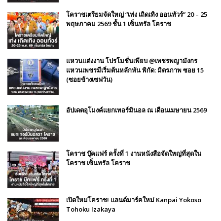
โคราชเตรียมจัดใหญ่ “เท่ง เถิดเทิง ออนทัวร์” 20 – 25
พฤษภาคม 2569 ชั้น 1 เซ็นทรัล โคราช
แหวนแต่งงาน โปรโมชั่นเพียบ @เพชรพญามังกร
แหวนเพชรมีเริ่มต้นหลักพัน พิกัด: มิตรภาพ ซอย 15
(ซอยข้างเซฟวัน)
อัปเดตอุโมงค์แยกเทอร์มินอล ณ เดือนเมษายน 2569
โคราช บุ๊คแฟร์​ ครั้งที่​ 1 งานหนังสือจัดใหญ่ที่สุดใน
โคราช เซ็นทรัล โคราช
เปิดใหม่โคราช! แลนด์มาร์คใหม่ Kanpai Yokoso
Tohoku Izakaya