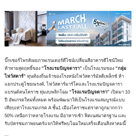
บิ๊กเซอร์ไพรส์เผยภาพเรนเดอร์ดีไซน์เปลี่ยนสีอาคารดีไซน์ใหม่
ท้าทายสุดฤทธิ์ของ
“
โรงแรมปัญจดารา
”
เป็นโรงแรมของ
“
กลุ่ม
ไฟว์สตาร์
”
ทุนท้องถิ่นเจ้าของโรงหนังไฟว์สตาร์มัลติเพล็กซ์ ห้า
แยกประตูไชยณรงค์
,
ไฟว์สตาร์มาร์โคและโรงแรมปัญจดารา
แบรนด์คนโคราช ทุ่มงบพลิกโฉม
“
โรงแรมปัญจดารา
”
เปิดมา
10
ปี อัพเกรดใหม่ทั้งหมด พร้อมพัฒนาให้เป็นโรงแรมสมบูรณ์แบบ
เทียบเท่าโรงแรมเกรด
A
ชั้น
1
เมืองโคราชแต่ราคาถูกมากกว่า
50%
เหนือกว่าหลายโรงแรม มีอาหารเช้า ฟิตเนสมาตรฐาน และ
รับบัตรชมภาพยนตร์แจกให้ฟรีพบโฉมใหม่เสร็จเดือนสิงหาคมนี้