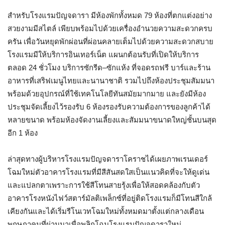
สำหรับโรงแรมปัญจดารา มีห้องพักทั้งหมด
79
ห้องที่ตกแต่งอย่าง
สวยงามมีสไตล์ เพียบพร้อมไปด้วยเครื่องอำนวยความสะดวกครบ
ครัน เพื่อวันหยุดพักผ่อนที่ผ่อนคลายเต็มไปด้วยความสะดวกสบาย
โรงแรมมีให้บริการอินเทอร์เน็ต แผนกต้อนรับที่เปิดให้บริการ
ตลอด
24
ชั่วโมง บริการซักรีด
–
ซักแห้ง ที่จอดรถฟรี บาร์และร้าน
อาหารที่เสริฟเมนูไทยและนานาชาติ รวมไปถึงห้องประชุมสัมมนา
พร้อมด้วยอุปกรณ์ที่ใช้เทคโนโลยีทันสมัยมากมาย และยังมีห้อง
ประชุมจัดเลี้ยงไว้รองรับ
6
ห้องรองรับความต้องการของลูกค้าได้
หลายขนาด พร้อมห้องจัดงานเลี้ยงและสัมมนาขนาดใหญ่ชั้นบนสุด
อีก
1
ห้อง
ล่าสุดทางผู้บริหารโรงแรมปัญจดาราโคราชได้เผยภาพเรนเดอร์
โฉมใหม่ตัวอาคารโรงแรมที่มีสีสันสดใสเป็นแนวคิดที่จะให้ดูเด่น
และแปลกตาเพราะการใช้สีโทนสายรุ้งเพื่อให้สอดคล้องกับตัว
อาคารโรงหนังไฟว์สตาร์มัลติเพล็กซ์ที่อยู่ติดโรงแรมก็มีโทนสีใกล้
เคียงกันและได้เริ่มรีโนเวทโฉมใหม่ทั้งหมดมาตั้งแต่กลางเดือน
พฤษภาคมที่ผ่านมาเพื่อพลิกโฉมโรงแรมปัญจดาราใหม่