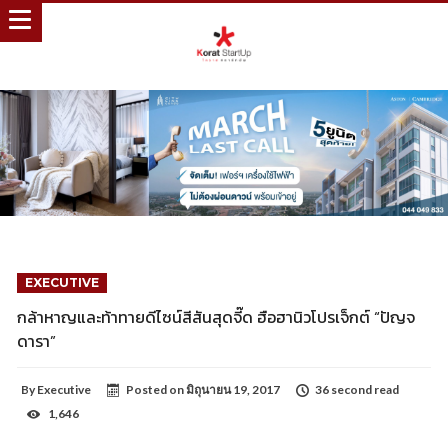
EXECUTIVE
กล้าหาญและท้าทายดีไซน์สีสันสุดจี๊ด ฮือฮานิวโปรเจ็กต์ “ปัญจ
ดารา”
By
Executive
Posted on
มิถุนายน 19, 2017
36 second read
1,646