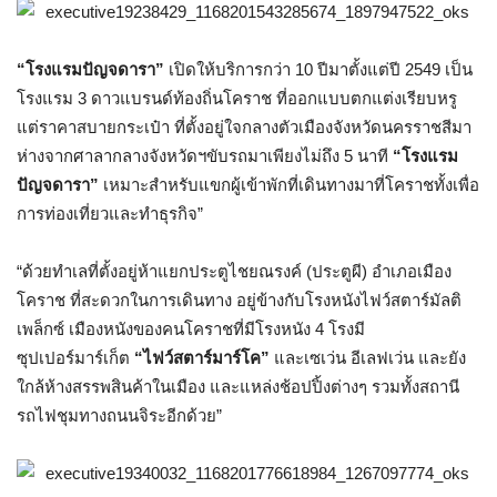
“
โรงแรมปัญจดารา
”
เปิดให้บริการกว่า
10
ปีมาตั้งแต่ปี
2549
เป็น
โรงแรม
3
ดาวแบรนด์ท้องถิ่นโคราช ที่ออกแบบตกแต่งเรียบหรู
แต่ราคาสบายกระเป๋า ที่ตั้งอยู่ใจกลางตัวเมืองจังหวัดนครราชสีมา
ห่างจากศาลากลางจังหวัดฯขับรถมาเพียงไม่ถึง
5
นาที
“
โรงแรม
ปัญจดารา
”
เหมาะสำหรับแขกผู้เข้าพักที่เดินทางมาที่โคราชทั้งเพื่อ
การท่องเที่ยวและทำธุรกิจ
”
“
ด้วยทำเลที่ตั้งอยู่ห้าแยกประตูไชยณรงค์
(
ประตูผี
)
อำเภอเมือง
โคราช ที่สะดวกในการเดินทาง อยู่ข้างกับโรงหนังไฟว์สตาร์มัลติ
เพล็กซ์ เมืองหนังของคนโคราชที่มีโรงหนัง
4
โรงมี
ซุปเปอร์มาร์เก็ต
“
ไฟว์สตาร์มาร์โค
”
และเซเว่น อีเลฟเว่น และยัง
ใกล้ห้างสรรพสินค้าในเมือง และแหล่งช้อปปิ้งต่างๆ รวมทั้งสถานี
รถไฟชุมทางถนนจิระอีกด้วย
”