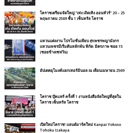
โคราชเตรียมจัดใหญ่ “เท่ง เถิดเทิง ออนทัวร์” 20 – 25
พฤษภาคม 2569 ชั้น 1 เซ็นทรัล โคราช
แหวนแต่งงาน โปรโมชั่นเพียบ @เพชรพญามังกร
แหวนเพชรมีเริ่มต้นหลักพัน พิกัด: มิตรภาพ ซอย 15
(ซอยข้างเซฟวัน)
อัปเดตอุโมงค์แยกเทอร์มินอล ณ เดือนเมษายน 2569
โคราช บุ๊คแฟร์​ ครั้งที่​ 1 งานหนังสือจัดใหญ่ที่สุดใน
โคราช เซ็นทรัล โคราช
เปิดใหม่โคราช! แลนด์มาร์คใหม่ Kanpai Yokoso
Tohoku Izakaya