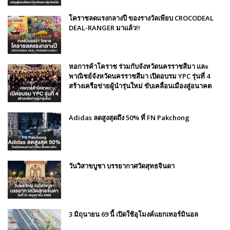
โคราชลดแรงกลางปี ของรางวัลเพียบ CROCODEAL
DEAL-RANGER มาแล้ว!!
หอการค้าโคราช ร่วมกับจังหวัดนครราชสีมา และ
พาณิชย์จังหวัดนครราชสีมา เปิดอบรม YPC รุ่นที่ 4
สร้างเครือข่ายผู้นำรุ่นใหม่ ขับเคลื่อนเมืองสู่อนาคต
Adidas ลดสูงสุดถึง 50% ที่ FN Pakchong
วันวิสาขบูชา บรรยากาศวัดสุทธจินดา
3 มิถุนายน 69 นี้ เปิดใช้อุโมงค์แยกเทอร์มินอล