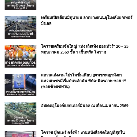
เตรียมเปิดเดือนมิถุนายน ลาดยางถนนอุโมงค์แยกเทอร์
มินอล
โคราชเตรียมจัดใหญ่ “เท่ง เถิดเทิง ออนทัวร์” 20 – 25
พฤษภาคม 2569 ชั้น 1 เซ็นทรัล โคราช
แหวนแต่งงาน โปรโมชั่นเพียบ @เพชรพญามังกร
แหวนเพชรมีเริ่มต้นหลักพัน พิกัด: มิตรภาพ ซอย 15
(ซอยข้างเซฟวัน)
อัปเดตอุโมงค์แยกเทอร์มินอล ณ เดือนเมษายน 2569
โคราช บุ๊คแฟร์​ ครั้งที่​ 1 งานหนังสือจัดใหญ่ที่สุดใน