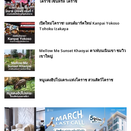
โคราช เซ็นทรัล โคราช
เปิดใหม่โคราช! แลนด์มาร์คใหม่ Kanpai Yokoso
Tohoku Izakaya
Mellow Me Sunset Khaoyai คาเฟ่บนเนินเขา ชมวิว
เขาใหญ่
หมูแดงฮิปโปแคระแห่งโคราช สวนสัตว์โคราช