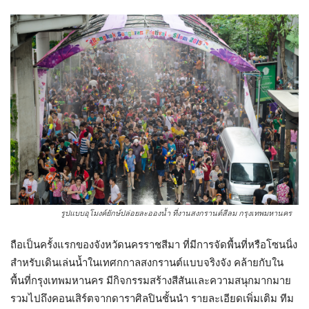
รูปแบบอุโมงค์ยักษ์ปล่อยละอองน้ำ ที่งานสงกรานต์สีลม กรุงเทพมหานคร
ถือเป็นครั้งแรกของจังหวัดนครราชสีมา ที่มีการจัดพื้นที่หรือโซนนิ่ง
สำหรับเดินเล่นน้ำในเทศกกาลสงกรานต์แบบจริงจัง คล้ายกับใน
พื้นที่กรุงเทพมหานคร มีกิจกรรมสร้างสีสันและความสนุกมากมาย
รวมไปถึงคอนเสิร์ตจากดาราศิลปินชั้นนำ รายละเอียดเพิ่มเติม ทีม