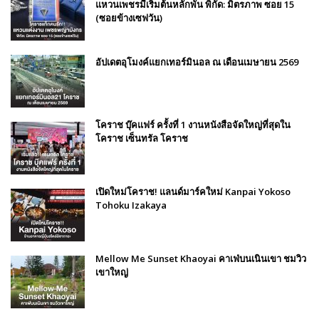
แหวนเพชรมีเริ่มต้นหลักพัน พิกัด: มิตรภาพ ซอย 15
(ซอยข้างเซฟวัน)
อัปเดตอุโมงค์แยกเทอร์มินอล ณ เดือนเมษายน 2569
โคราช บุ๊คแฟร์​ ครั้งที่​ 1 งานหนังสือจัดใหญ่ที่สุดใน
โคราช เซ็นทรัล โคราช
เปิดใหม่โคราช! แลนด์มาร์คใหม่ Kanpai Yokoso
Tohoku Izakaya
Mellow Me Sunset Khaoyai คาเฟ่บนเนินเขา ชมวิว
เขาใหญ่