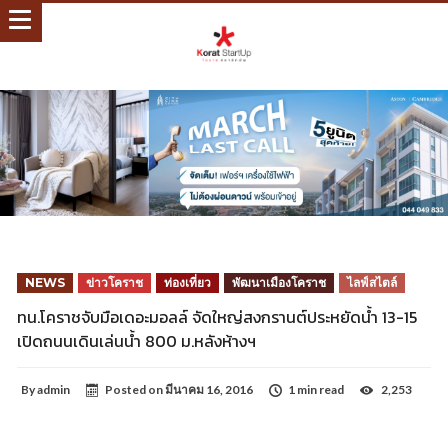
NEWS
ข่าวโคราช
ท่องเที่ยว
พัฒนาเมืองโคราช
ไลฟ์สไตล์
ทน.โคราชจับมือเดอะมอลล์ จัดใหญ่สงกรานต์ประหยัดน้ำ 13-15
เปิดถนนเดินเล่นน้ำ 800 ม.หลังห้างฯ
By
admin
Posted on
มีนาคม 16, 2016
1 min read
2,253