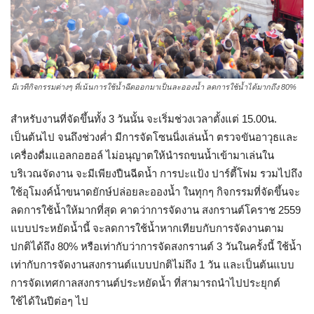
มีเวทีกิจกรรมต่างๆ ที่เน้นการใช้น้ำฉีดออกมาเป็นละอองน้ำ ลดการใช้น้ำได้มากถึง 80%
สำหรับงานที่จัดขึ้นทั้ง 3 วันนั้น จะเริ่มช่วงเวลาตั้งแต่ 15.00น.
เป็นต้นไป จนถึงช่วงค่ำ มีการจัดโซนนิ่งเล่นน้ำ ตรวจขันอาวุธและ
เครื่องดื่มแอลกอฮอล์ ไม่อนุญาตให้นำรถขนน้ำเข้ามาเล่นใน
บริเวณจัดงาน จะมีเพียงปืนฉีดน้ำ การปะแป้ง ปาร์ตี้โฟม รวมไปถึง
ใช้อุโมงค์น้ำขนาดยักษ์ปล่อยละอองน้ำ ในทุกๆ กิจกรรมที่จัดขึ้นจะ
ลดการใช้น้ำให้มากที่สุด คาดว่าการจัดงาน สงกรานต์โคราช 2559
แบบประหยัดน้ำนี้ จะลดการใช้น้ำหากเทียบกับการจัดงานตาม
ปกติได้ถึง 80% หรือเท่ากับว่าการจัดสงกรานต์ 3 วันในครั้งนี้ ใช้น้ำ
เท่ากับการจัดงานสงกรานต์แบบปกติไม่ถึง 1 วัน และเป็นต้นแบบ
การจัดเทศกาลสงกรานต์ประหยัดน้ำ ที่สามารถนำไปประยุกต์
ใช้ได้ในปีต่อๆ ไป