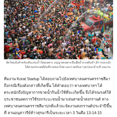
จัดโซนนิ่งสำหรับเดินเล่นน้ำโดยเฉพาะ อนุญาตเฉพาะปืนฉีดน้ำแรงดันต่ำ มีการปะแป้ง
ได้ตามประเพณีอันดีงามของไทย และกวดขันอาวุธก่อนเข้าบริเวณงาน
ทีมงาน Korat Startup ได้สอบถามไปยังเทศบาลนครนครราชสีมา
ถึงกรณีเรื่องดังกล่าวที่เกิดขึ้น ได้คำตอบว่า ทางเทศบาลฯ ได้
ตระหนักถึงปัญหาการขาดน้ำกินน้ำใช้ที่จะเกิดขึ้น จึงได้รณรงค์ให้
ประชาชนลดการใช้รถกระบะขนน้ำมาเล่นสาดน้ำสงกรานต์ ทาง
เทศบาลนครนครราชสีมาปกติแล้วจะจัดงานสงกรานต์ประจำปีขึ้น
ที่ ลานอนุสาวรีย์ท้าวสุรนารีเป็นระยะเวลา 3 วันคือ 13-14-15