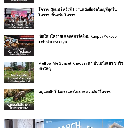
โคราช บุ๊คแฟร์​ ครั้งที่​ 1 งานหนังสือจัดใหญ่ที่สุดใน
โคราช เซ็นทรัล โคราช
เปิดใหม่โคราช! แลนด์มาร์คใหม่ Kanpai Yokoso
Tohoku Izakaya
Mellow Me Sunset Khaoyai คาเฟ่บนเนินเขา ชมวิว
เขาใหญ่
หมูแดงฮิปโปแคระแห่งโคราช สวนสัตว์โคราช