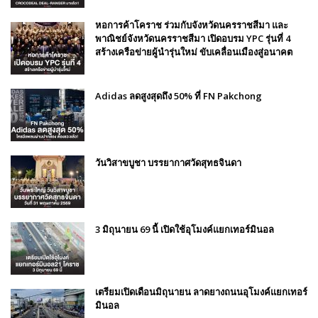
หอการค้าโคราช ร่วมกับจังหวัดนครราชสีมา และ
พาณิชย์จังหวัดนครราชสีมา เปิดอบรม YPC รุ่นที่ 4
สร้างเครือข่ายผู้นำรุ่นใหม่ ขับเคลื่อนเมืองสู่อนาคต
Adidas ลดสูงสุดถึง 50% ที่ FN Pakchong
วันวิสาขบูชา บรรยากาศวัดสุทธจินดา
3 มิถุนายน 69 นี้ เปิดใช้อุโมงค์แยกเทอร์มินอล
เตรียมเปิดเดือนมิถุนายน ลาดยางถนนอุโมงค์แยกเทอร์
มินอล