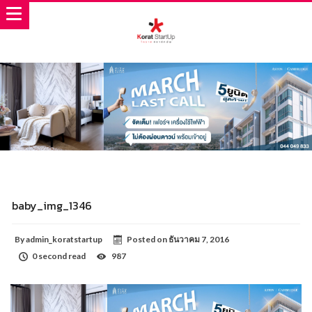
baby_img_1346
By
admin_koratstartup
Posted on
ธันวาคม 7, 2016
0 second read
987