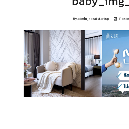
baby_img_
By
admin_koratstartup
Poste