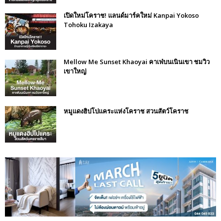
เปิดใหม่โคราช! แลนด์มาร์คใหม่ Kanpai Yokoso
Tohoku Izakaya
Mellow Me Sunset Khaoyai คาเฟ่บนเนินเขา ชมวิว
เขาใหญ่
หมูแดงฮิปโปแคระแห่งโคราช สวนสัตว์โคราช