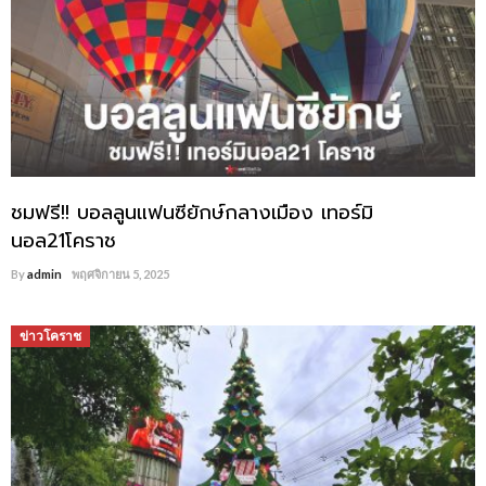
ชมฟรี!! บอลลูนแฟนซียักษ์กลางเมือง เทอร์มิ
นอล21โคราช
By
admin
พฤศจิกายน 5, 2025
ข่าวโคราช