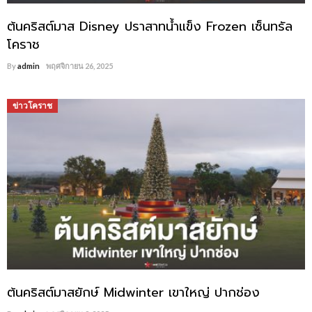
ต้นคริสต์มาส Disney ปราสาทน้ำแข็ง Frozen เซ็นทรัล
โคราช
By
admin
พฤศจิกายน 26, 2025
ข่าวโคราช
ต้นคริสต์มาสยักษ์ Midwinter เขาใหญ่ ปากช่อง