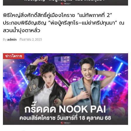
พิธีใหญ่สิ่งศักดิ์สิทธิ์คู่เมืองโคราช “แม่ทัพภาคที่ 2”
ประกอบพิธีอัญเชิญ “พ่อปู่ศรีสุทโธ–แม่ย่าศรีปทุมมา” ณ
สวนน้ำบุ่งตาหลั่ว
By
admin
กันยายน 2, 2025
ข่าวโคราช