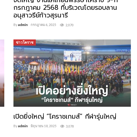
จัดใหญ่ งานแห่เทียนพรรษาโคราช 9-11
กรกฎาคม 2568 ที่บริเวณโดยรอบลาน
อนุสาวรีย์ท้าวสุรนารี
By
admin
กรกฎาคม 6, 2025
2,070
ข่าวโคราช
เปิดยิ่งใหญ่ “โคราชเกมส์” กีฬารุ่นใหญ่
By
admin
มิถุนายน 18, 2025
3,078