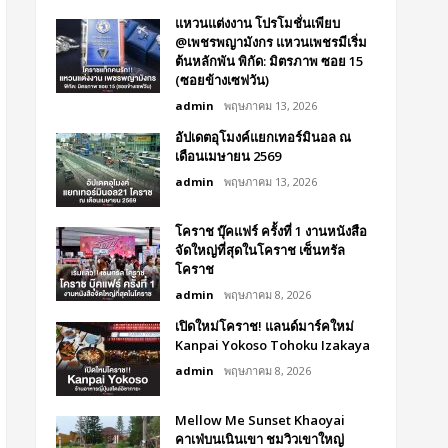
แหวนแต่งงาน โปรโมชั่นเพียบ
@เพชรพญามังกร แหวนเพชรมีเริ่ม
ต้นหลักพัน พิกัด: มิตรภาพ ซอย 15
(ซอยข้างเซฟวัน)
admin
พฤษภาคม 13, 2026
อัปเดตอุโมงค์แยกเทอร์มินอล ณ
เดือนเมษายน 2569
admin
พฤษภาคม 13, 2026
โคราช บุ๊คแฟร์​ ครั้งที่​ 1 งานหนังสือ
จัดใหญ่ที่สุดในโคราช เซ็นทรัล
โคราช
admin
พฤษภาคม 8, 2026
เปิดใหม่โคราช! แลนด์มาร์คใหม่
Kanpai Yokoso Tohoku Izakaya
admin
พฤษภาคม 8, 2026
Mellow Me Sunset Khaoyai
คาเฟ่บนเนินเขา ชมวิวเขาใหญ่