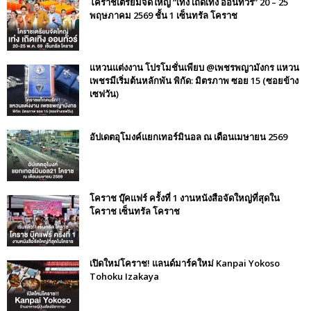
โคราชเตรียมจัดใหญ่ “เท่ง เถิดเทิง ออนทัวร์” 20 – 25
พฤษภาคม 2569 ชั้น 1 เซ็นทรัล โคราช
แหวนแต่งงาน โปรโมชั่นเพียบ @เพชรพญามังกร แหวน
เพชรมีเริ่มต้นหลักพัน พิกัด: มิตรภาพ ซอย 15 (ซอยข้าง
เซฟวัน)
อัปเดตอุโมงค์แยกเทอร์มินอล ณ เดือนเมษายน 2569
โคราช บุ๊คแฟร์​ ครั้งที่​ 1 งานหนังสือจัดใหญ่ที่สุดใน
โคราช เซ็นทรัล โคราช
เปิดใหม่โคราช! แลนด์มาร์คใหม่ Kanpai Yokoso
Tohoku Izakaya