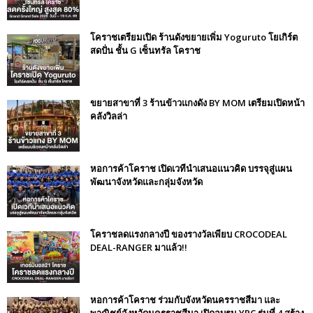
โคราชเตรียมเปิด ร้านดังขยายเพิ่ม Yoguruto โยเกิร์ต
สดปั่น ชั้น G เซ็นทรัล โคราช
ขยายสาขาที่ 3 ร้านข้าวแกงดัง BY MOM เตรียมเปิดหน้า
คลังวิลล่า
หอการค้าโคราช เปิดเวทีนำเสนอแนวคิด บรรจุสู่แผน
พัฒนาจังหวัดและกลุ่มจังหวัด
โคราชลดแรงกลางปี ของรางวัลเพียบ CROCODEAL
DEAL-RANGER มาแล้ว!!
หอการค้าโคราช ร่วมกับจังหวัดนครราชสีมา และ
พาณิชย์จังหวัดนครราชสีมา เปิดอบรม YPC รุ่นที่ 4 สร้าง