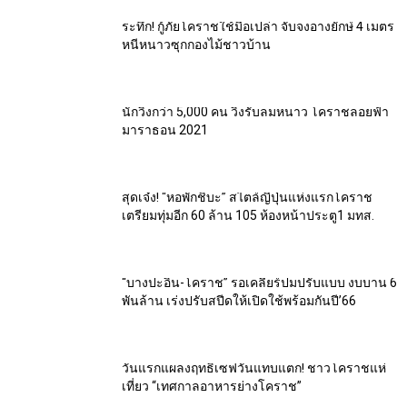
ระทึก! กู้ภัยโคราชใช้มือเปล่า จับจงอางยักษ์ 4 เมตร
หนีหนาวซุกกองไม้ชาวบ้าน
นักวิ่งกว่า 5,000 คน วิ่งรับลมหนาว โคราชลอยฟ้า
มาราธอน 2021
สุดเจ๋ง! “หอพักชิบะ” สไตล์ญี่ปุ่นแห่งแรกโคราช
เตรียมทุ่มอีก 60 ล้าน 105 ห้องหน้าประตู1 มทส.
“บางปะอิน-โคราช” รอเคลียร์ปมปรับแบบ งบบาน 6
พันล้าน เร่งปรับสปีดให้เปิดใช้พร้อมกันปี’66
วันแรกแผลงฤทธิ์เซฟวันแทบแตก! ชาวโคราชแห่
เที่ยว “เทศกาลอาหารย่างโคราช”