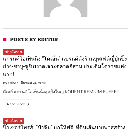
POSTS BY EDITOR
ข่าวโคราช
แกรนด์โอเพ็นนิ่ง “โคเอ็น” แบรนด์ดังร้านบุฟเฟ่ต์ญี่ปุ่นปิ้ง
ย่าง-ชาบู-ซูชิ ผงาดเจาะตลาดอีสาน ประเดิมโคราชแห่ง
แรก!
By
editor
มีนาคม 24, 2023
ดีเดย์ แกรนด์โอเพ็นนิ่งสุดยิ่งใหญ่ KOUEN PREMIUM BUFFET … …
Read More
ข่าวโคราช
บิ๊กเซอร์ไพรส์! “ป๋าซิม” ยกให้ฟรี! ที่ดินเส้นบายพาสสร้าง