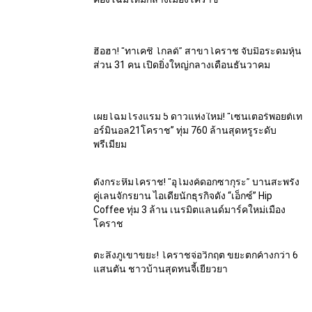
ฮือฮา! “ทาเคชิ โกลด์” สาขาโคราช จับมือระดมหุ้น
ส่วน 31 คน เปิดยิ่งใหญ่กลางเดือนธันวาคม
เผยโฉมโรงแรม 5 ดาวแห่งใหม่! “เซนเตอร์พอยต์เท
อร์มินอล21โคราช” ทุ่ม 760 ล้านสุดหรูระดับ
พรีเมียม
ดังกระหึ่มโคราช! “อุโมงค์ดอกซากุระ” บานสะพรั่ง
คู่เลนจักรยาน ไอเดียนักธุรกิจดัง “เอ็กซ์” Hip
Coffee ทุ่ม 3 ล้าน เนรมิตแลนด์มาร์คใหม่เมือง
โคราช
ตะลึงภูเขาขยะ! โคราชจ่อวิกฤต ขยะตกค้างกว่า 6
แสนตัน ชาวบ้านสุดทนจี้เยียวยา