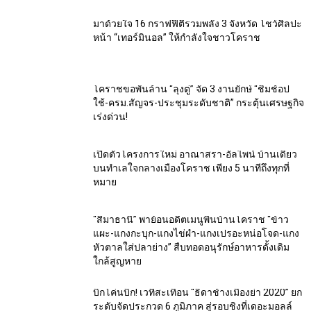
มาด้วยใจ 16 กราฟฟิตี้รวมพลัง 3 จังหวัด โชว์ศิลปะ
หน้า “เทอร์มินอล” ให้กำลังใจชาวโคราช
โคราชขอพันล้าน “ลุงตู่” จัด 3 งานยักษ์ “ชิมช้อป
ใช้-ครม.สัญจร-ประชุมระดับชาติ” กระตุ้นเศรษฐกิจ
เร่งด่วน!
เปิดตัวโครงการใหม่ อาณาสรา-อัลไพน์ บ้านเดี่ยว
บนทำเลใจกลางเมืองโคราช เพียง 5 นาทีถึงทุกที่
หมาย
“สีมาธานี” พาย้อนอดีตเมนูพื้นบ้านโคราช “ข้าว
แผะ-แกงกะบุก-แกงไข่ผำ-แกงเปรอะหน่อโจด-แกง
หัวตาลใส่ปลาย่าง” สืบทอดอนุรักษ์อาหารดั้งเดิม
ใกล้สูญหาย
บิ๊กโค่นบิ๊ก! เวทีสะเทือน “ธิดาช้างเมืองย่า 2020” ยก
ระดับจัดประกวด 6 ภูมิภาค สู่รอบชิงที่เดอะมอลล์