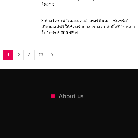
โคราช
3 ห้างโคราช “เดอะมอลล์-เทอร์มินอล-เซ็นทรัล”
เปิดฮอลล์ฟรีให้ซ้อมรำบวงสรวง สมศักดิ์ศรี “งานย่า
โม” กว่า 6,000 ชีวิต!
1
2
3
73
About us