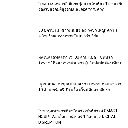
“เทศบาลโคราช” ชี้แจงฟุตบาทใหม่! สูง 12 ซม.เพื่อ
รองรับสังคมผู้สูงอายุและจอดรถสะดวก
50 ปีตำนาน “ข้าวเหนียวมะม่วงบัวใหญ่” ความ
อร่อย 5 ทศวรรษขายวันละกว่า 3 พัน
ฟิตเนสไลฟ์สไตล์ ทุ่ม 30 ล้าน! เปิด “เซ็นทรัล
โคราช” ฮือฮาคนหนุ่ม-สาวรุ่นใหม่แห่สมัครเพียบ!
“ฟู้ดแลนด์” ฮึดสู้เต็มสปีด! รายได้หายเดือนละกว่า
10 ล้าน พร้อมรีเทิร์นโฉมใหม่ตื่นจากฝันร้าย
“รพ.กรุงเทพราชสีมา”สตาร์ทอัพ! ก้าวสู่ SMART
HOSPITAL เสื้อกาวน์เบอร์ 1 อีสานยุค DIGITAL
DISRUPTION