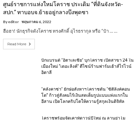
ศูนย์ราชการแห่งใหม่โคราช ประเดิม “ที่ดินจังหวัด-
สปก.” ทาบอบจ.ย้ายอยู่กลางบึงพุดซา
By
editor
พฤษภาคม 6, 2022
ฮือฮา! นักธุรกิจดังโคราช ทรงศักดิ์ อุไรธรากุล หรือ “ป๋า … …
Read More
บิ๊กแบรนด์ “อิตาเลเซีย” บุกโคราช เปิดสาขา 24 ใน
เมืองใหม่ “เดอะลิงค์” ดีไซน์ร้านฟาร์มเฮ้าส์ไร่ไวน์
อิตาลี
“คลังคาซ่า” ยักษ์อสังหาฯโคราชดัน “ซิตี้ลิ้งค์คอน
โด” ก้าวสู่สังคมไร้เงินสดเต็มรูปแบบแห่งแรกใน
อีสาน เปิดโลกคริปโตให้ความรู้สกุลเงินดิจิทัล
โคราชพร้อมจัดเคาท์ดาวน์ปีใหม่ ณ ลานย่าโม