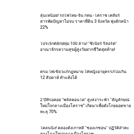
ลุ้นเหนื่อย! รถไฟไทย-จีน กทม.-โคราช เคลียร์
สารพัดปัญหาไม่จบ ราคาที่ดิน 3 จังหวัด พุ่งดักหน้า
22%
โปรเจ็กต์ยักษ์ทุ่ม 100 ล้าน! “ซีเนียร์ รีสอร์ต”
อาณาจักรความสุขผู้สูงวัยฝากชีวิตสุดท้าย!
ครม.ไฟเขียวแก้กฎหมาย ให้หญิงอายุครรภ์ไม่เกิน
12 สัปดาห์ ทำแท้งได้
2 ปีที่รอคอย “พลัสคอนโด” สูงสง่าระฟ้า “สัญลักษณ์
ใหม่ใจกลางเมืองโคราช” เกิดมาเพื่อดังโกยยอดขาย
ทะลุ 70%
โคลนนิ่ง! คลองดังเกาหลี “ชองเกชอน” ปฏิวัติลำตะ
คองโฉมใหม่กลางเมืองโคราช