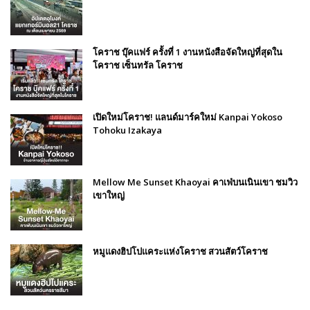
โคราช บุ๊คแฟร์​ ครั้งที่​ 1 งานหนังสือจัดใหญ่ที่สุดใน
โคราช เซ็นทรัล โคราช
เปิดใหม่โคราช! แลนด์มาร์คใหม่ Kanpai Yokoso
Tohoku Izakaya
Mellow Me Sunset Khaoyai คาเฟ่บนเนินเขา ชมวิว
เขาใหญ่
หมูแดงฮิปโปแคระแห่งโคราช สวนสัตว์โคราช