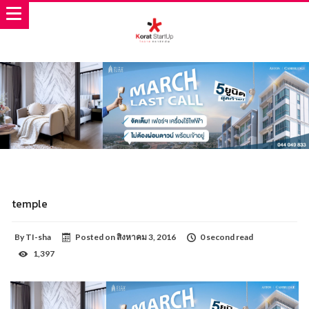
temple
By
TI-sha
Posted on
สิงหาคม 3, 2016
0 second read
1,397