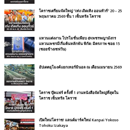
โคราชเตรียมจัดใหญ่ “เท่ง เถิดเทิง ออนทัวร์” 20 – 25
พฤษภาคม 2569 ชั้น 1 เซ็นทรัล โคราช
แหวนแต่งงาน โปรโมชั่นเพียบ @เพชรพญามังกร
แหวนเพชรมีเริ่มต้นหลักพัน พิกัด: มิตรภาพ ซอย 15
(ซอยข้างเซฟวัน)
อัปเดตอุโมงค์แยกเทอร์มินอล ณ เดือนเมษายน 2569
โคราช บุ๊คแฟร์​ ครั้งที่​ 1 งานหนังสือจัดใหญ่ที่สุดใน
โคราช เซ็นทรัล โคราช
เปิดใหม่โคราช! แลนด์มาร์คใหม่ Kanpai Yokoso
Tohoku Izakaya