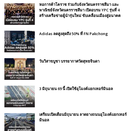
หอการค้าโคราช ร่วมกับจังหวัดนครราชสีมา และ
พาณิชย์จังหวัดนครราชสีมา เปิดอบรม YPC รุ่นที่ 4
สร้างเครือข่ายผู้นำรุ่นใหม่ ขับเคลื่อนเมืองสู่อนาคต
Adidas ลดสูงสุดถึง 50% ที่ FN Pakchong
วันวิสาขบูชา บรรยากาศวัดสุทธจินดา
3 มิถุนายน 69 นี้ เปิดใช้อุโมงค์แยกเทอร์มินอล
เตรียมเปิดเดือนมิถุนายน ลาดยางถนนอุโมงค์แยกเทอร์
มินอล