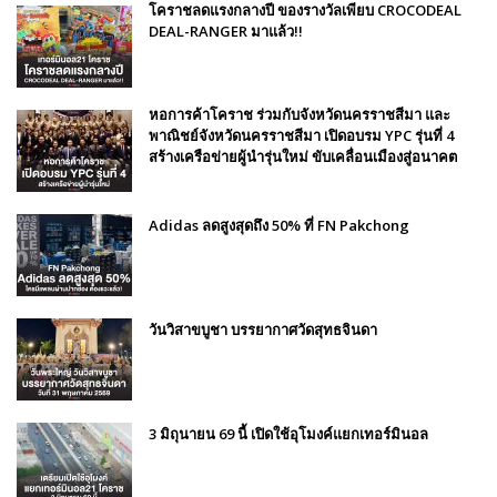
โคราชลดแรงกลางปี ของรางวัลเพียบ CROCODEAL
DEAL-RANGER มาแล้ว!!
หอการค้าโคราช ร่วมกับจังหวัดนครราชสีมา และ
พาณิชย์จังหวัดนครราชสีมา เปิดอบรม YPC รุ่นที่ 4
สร้างเครือข่ายผู้นำรุ่นใหม่ ขับเคลื่อนเมืองสู่อนาคต
Adidas ลดสูงสุดถึง 50% ที่ FN Pakchong
วันวิสาขบูชา บรรยากาศวัดสุทธจินดา
3 มิถุนายน 69 นี้ เปิดใช้อุโมงค์แยกเทอร์มินอล