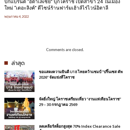
บิ๊กแบรนด์ “อิตาเลเซีย” บุกโคราช เปิดสาขา 24 ในเมือง
ใหม่ “เดอะลิงค์” ดีไซน์ร้านฟาร์มเฮ้าส์ไร่ไวน์อิตาลี
พฤษภาคม 4, 2022
Comments are closed.
ล่าสุด
ขอแสดงความยินดี U18 ไทยคว้าแชมป์ “ปริ๊นเซส คัพ
2026” จัดแข่งที่โคราช
จัดยิ่งใหญ่ โคราชเตรียมเที่ยว “งานแห่เทียนโคราช”
29 – 30 กรกฎาคม 2569
ลดเคลียร์สต็อกสูงสุด 70% Index Clearance Sale