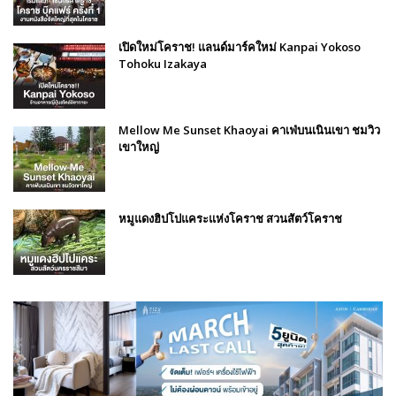
เปิดใหม่โคราช! แลนด์มาร์คใหม่ Kanpai Yokoso
Tohoku Izakaya
Mellow Me Sunset Khaoyai คาเฟ่บนเนินเขา ชมวิว
เขาใหญ่
หมูแดงฮิปโปแคระแห่งโคราช สวนสัตว์โคราช