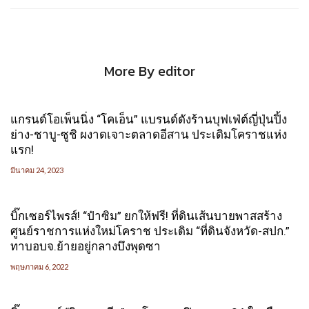
More By editor
แกรนด์โอเพ็นนิ่ง “โคเอ็น” แบรนด์ดังร้านบุฟเฟ่ต์ญี่ปุ่นปิ้ง
ย่าง-ชาบู-ซูชิ ผงาดเจาะตลาดอีสาน ประเดิมโคราชแห่ง
แรก!
มีนาคม 24, 2023
บิ๊กเซอร์ไพรส์! “ป๋าซิม” ยกให้ฟรี! ที่ดินเส้นบายพาสสร้าง
ศูนย์ราชการแห่งใหม่โคราช ประเดิม “ที่ดินจังหวัด-สปก.”
ทาบอบจ.ย้ายอยู่กลางบึงพุดซา
พฤษภาคม 6, 2022