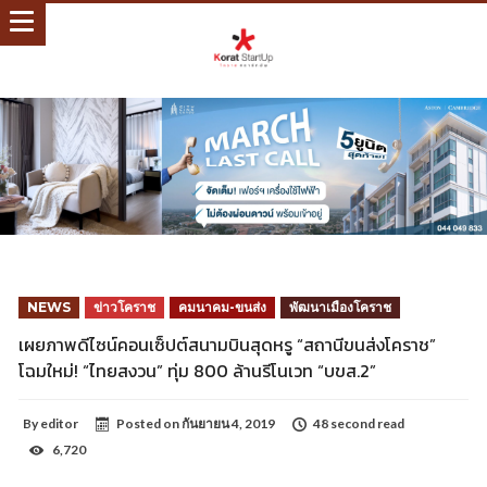
NEWS
ข่าวโคราช
คมนาคม-ขนส่ง
พัฒนาเมืองโคราช
เผยภาพดีไซน์คอนเซ็ปต์สนามบินสุดหรู “สถานีขนส่งโคราช”
โฉมใหม่! “ไทยสงวน” ทุ่ม 800 ล้านรีโนเวท “บขส.2”
By
editor
Posted on
กันยายน 4, 2019
48 second read
6,720