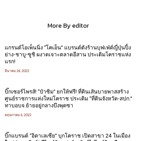
More By editor
แกรนด์โอเพ็นนิ่ง “โคเอ็น” แบรนด์ดังร้านบุฟเฟ่ต์ญี่ปุ่นปิ้ง
ย่าง-ชาบู-ซูชิ ผงาดเจาะตลาดอีสาน ประเดิมโคราชแห่ง
แรก!
มีนาคม 24, 2023
บิ๊กเซอร์ไพรส์! “ป๋าซิม” ยกให้ฟรี! ที่ดินเส้นบายพาสสร้าง
ศูนย์ราชการแห่งใหม่โคราช ประเดิม “ที่ดินจังหวัด-สปก.”
ทาบอบจ.ย้ายอยู่กลางบึงพุดซา
พฤษภาคม 6, 2022
บิ๊กแบรนด์ “อิตาเลเซีย” บุกโคราช เปิดสาขา 24 ในเมือง