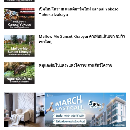
เปิดใหม่โคราช! แลนด์มาร์คใหม่ Kanpai Yokoso
Tohoku Izakaya
Mellow Me Sunset Khaoyai คาเฟ่บนเนินเขา ชมวิว
เขาใหญ่
หมูแดงฮิปโปแคระแห่งโคราช สวนสัตว์โคราช