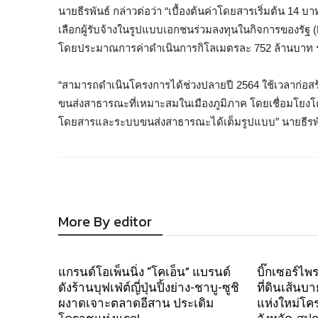
นายธีรพันธ์ กล่าวต่อว่า “เบื้องต้นค่าโดยสารเริ่มต้น 14
เลือกผู้รับจ้างในรูปแบบเอกชนร่วมลงทุนในกิจการของรัฐ
โดยประมาณการค่าดำเนินการกิโลเมตรละ 752 ล้านบาท ร
“สามารถดำเนินโครงการได้ช่วงปลายปี 2564 ใช้เวลาก่อสร
ขนส่งสาธารณะที่เหมาะสมในเมืองภูมิภาค โดยเชื่อมโยง
โดยสารและระบบขนส่งสาธารณะได้เต็มรูปแบบ” นายธีรพันธ
More By editor
แกรนด์โอเพ็นนิ่ง “โคเอ็น” แบรนด์
บิ๊กเซอร์ไพร
ดังร้านบุฟเฟ่ต์ญี่ปุ่นปิ้งย่าง-ชาบู-ซูชิ
ที่ดินเส้น
ผงาดเจาะตลาดอีสาน ประเดิม
แห่งใหม่โคร