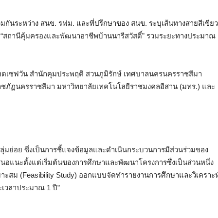
ันระหว่าง สนข. รฟม. และที่ปรึกษาของ สนข. ระบุเส้นทางสายสีเขียว
” ถึง “สถานีคุ้มครองและพัฒนาอาชีพบ้านนารีสวัสดิ์” รวมระยะทางประมาณ
่นตลาดเซฟวัน สำนักคุมประพฤติ สวนภูมิรักษ์ เทศบาลนครนครราชสีมา
ลัยราชภัฏนครราชสีมา มหาวิทยาลัยเทคโนโลยีราชมงคลอีสาน (มทร.) และ
กลุ่มย่อย ซึ่งเป็นการชี้แจงข้อมูลและดำเนินกระบวนการมีส่วนร่วมของ
อเสนอแนะตั้งแต่เริ่มต้นของการศึกษาและพัฒนาโครงการซึ่งเป็นส่วนหนึ่ง
าะสม (Feasibility Study) ออกแบบจัดทำรายงานการศึกษาและวิเคราะห
ะเวลาประมาณ 1 ปี”