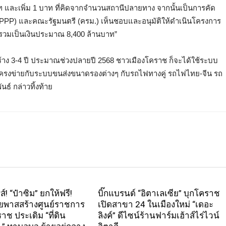
 บาท และเพิ่ม 1 บาท ที่คิดจากจำนวนสถานีปลายทาง จากนั้นเป็นการคัด
 (PPP) และคณะรัฐมนตรี (ครม.) เห็นชอบและอนุมัติให้ดำเนินโครงการ
วมเป็นเงินประมาณ 8,400 ล้านบาท”
้าง 3-4 ปี ประมาณช่วงปลายปี 2568 ชาวเมืองโคราช ก็จะได้ใช้ระบบ
โครงข่ายกับระบบขนส่งขนาดรองต่างๆ กับรถไฟทางคู่ รถไฟไทย-จีน รถ
์ กล่าวทิ้งท้าย
ส์! “ป๋าซิม” ยกให้ฟรี!
บิ๊กแบรนด์ “อิตาเลเซีย” บุกโคราช
บายพาสสร้างศูนย์ราชการ
เปิดสาขา 24 ในเมืองใหม่ “เดอะ
าช ประเดิม “ที่ดิน
ลิงค์” ดีไซน์ร้านฟาร์มเฮ้าส์ไร่ไวน์