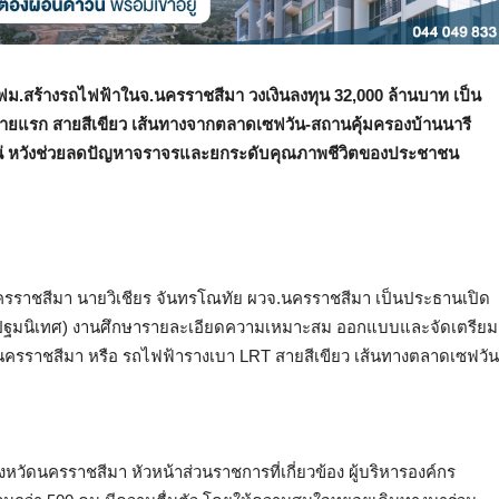
รฟม.สร้างรถไฟฟ้าในจ.นครราชสีมา วงเงินลงทุน 32,000 ล้านบาท เป็น
ยแรก สายสีเขียว เส้นทางจากตลาดเซฟวัน-สถานคุ้มครองบ้านนารี
ด้ใช้แน่ หวังช่วยลดปัญหาจราจรและยกระดับคุณภาพชีวิตของประชาชน
 จ.นครราชสีมา นายวิเชียร จันทรโณทัย ผวจ.นครราชสีมา เป็นประธานเปิด
ารปฐมนิเทศ) งานศึกษารายละเอียดความเหมาะสม ออกแบบและจัดเตรียม
ราชสีมา หรือ รถไฟฟ้ารางเบา LRT สายสีเขียว เส้นทางตลาดเซฟวัน
งหวัดนครราชสีมา หัวหน้าส่วนราชการที่เกี่ยวข้อง ผู้บริหารองค์กร