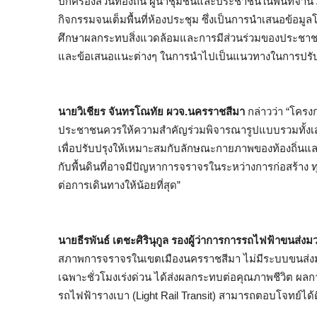
ปกครองส่วนท้องถิ่น ผู้นำชุมชนและประชาชนในพื้นที่จำ
กิจกรรมจนเต็มพื้นที่ห้องประชุม ซึ่งเป็นการนำเสนอข
ศึกษาผลกระทบสิ่งแวดล้อมและการมีส่วนร่วมของประชาชน เพ
และข้อเสนอแนะต่างๆ ในการนำไปเป็นแนวทางในการปรั
นายวิเชียร จันทรโณทัย ผวจ.นครราชสีมา
กล่าวว่า “โคร
ประชาชนควรให้ความสำคัญร่วมพิจารณารูปแบบรวมทั้งเสนอข
เพื่อปรับปรุงให้เหมาะสมกับลักษณะกายภาพของท้องถิ่นแล
กับพื้นดินที่อาจมีปัญหาการจราจรในระหว่างการก่อสร้าง 
ต่อการเดินทางให้น้อยที่สุด”
นายธีรพันธ์ เตชะศิรินุกูล รองผู้ว่าการการรถไฟฟ้าขนส
สภาพการจราจรในเขตเมืองนครราชสีมา ไม่มีระบบขนส่งมวล
เฉพาะชั่วโมงเร่งด่วน ได้ส่งผลกระทบต่อคุณภาพชีวิต ผล
รถไฟฟ้ารางเบา (Light Rail Transit) สามารถตอบโจทย์ได้ดี