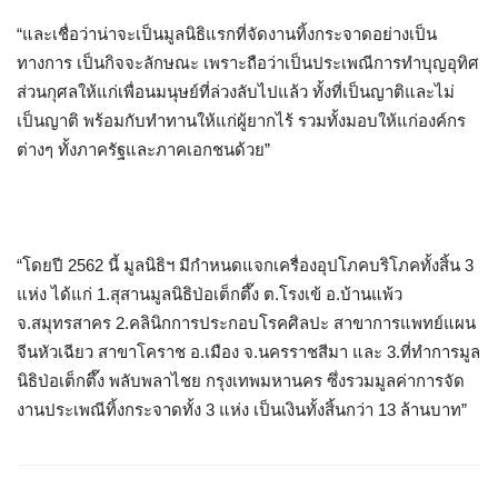
“และเชื่อว่าน่าจะเป็นมูลนิธิแรกที่จัดงานทิ้งกระจาดอย่างเป็น
ทางการ เป็นกิจจะลักษณะ เพราะถือว่าเป็นประเพณีการทำบุญอุทิศ
ส่วนกุศลให้แก่เพื่อนมนุษย์ที่ล่วงลับไปแล้ว ทั้งที่เป็นญาติและไม่
เป็นญาติ พร้อมกับทำทานให้แก่ผู้ยากไร้ รวมทั้งมอบให้แก่องค์กร
ต่างๆ ทั้งภาครัฐและภาคเอกชนด้วย”
“โดยปี 2562 นี้ มูลนิธิฯ มีกำหนดแจกเครื่องอุปโภคบริโภคทั้งสิ้น 3
แห่ง ได้แก่ 1.สุสานมูลนิธิป่อเต็กตึ๊ง ต.โรงเข้ อ.บ้านแพ้ว
จ.สมุทรสาคร 2.คลินิกการประกอบโรคศิลปะ สาขาการแพทย์แผน
จีนหัวเฉียว สาขาโคราช อ.เมือง จ.นครราชสีมา และ 3.ที่ทำการมูล
นิธิป่อเต็กตึ๊ง พลับพลาไชย กรุงเทพมหานคร ซึ่งรวมมูลค่าการจัด
งานประเพณีทิ้งกระจาดทั้ง 3 แห่ง เป็นเงินทั้งสิ้นกว่า 13 ล้านบาท”