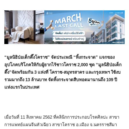
“มูลนิธิป่อเต็กตึ๊งโคราช” จัดประเพณี “ทิ้งกระจาด” แจกของ
อุปโภคบริโภคให้กับผู้ยากไร้ชาวโคราช 2,000 ชุด “มูลนิธิป่อเต็ก
ตึ๊ง”จัดพร้อมกัน 3 แห่งที่ โคราช-สมุทรสาคร และกรุงเทพฯ ใช้งบ
รวมมากถึง 13 ล้านบาท จัดทิ้งกระจาดสืบทอดมานานถึง 109 ปี
แห่งแรกในประเทศ
เมื่อวันที่ 11 สิงหาคม 2562 ที่คลินิกการประกอบโรคศิลปะ สาขา
การแพทย์แผนจีนหัวเฉียว สาขาโคราช อ.เมือง จ.นครราชสีมา