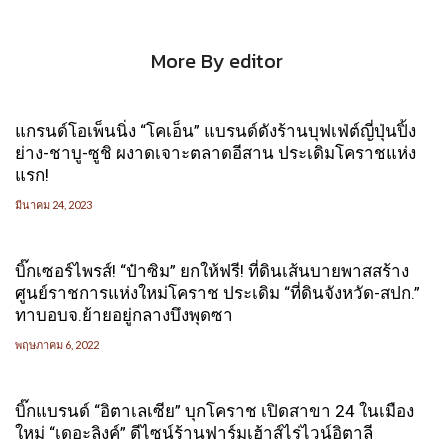
More By editor
แกรนด์โอเพ็นนิ่ง “โคเอ็น” แบรนด์ดังร้านบุฟเฟ่ต์ญี่ปุ่นปิ้ง
ย่าง-ชาบู-ซูชิ ผงาดเจาะตลาดอีสาน ประเดิมโคราชแห่ง
แรก!
มีนาคม 24, 2023
บิ๊กเซอร์ไพรส์! “ป๋าซิม” ยกให้ฟรี! ที่ดินเส้นบายพาสสร้าง
ศูนย์ราชการแห่งใหม่โคราช ประเดิม “ที่ดินจังหวัด-สปก.”
ทาบอบจ.ย้ายอยู่กลางบึงพุดซา
พฤษภาคม 6, 2022
บิ๊กแบรนด์ “อิตาเลเซีย” บุกโคราช เปิดสาขา 24 ในเมือง
ใหม่ “เดอะลิงค์” ดีไซน์ร้านฟาร์มเฮ้าส์ไร่ไวน์อิตาลี