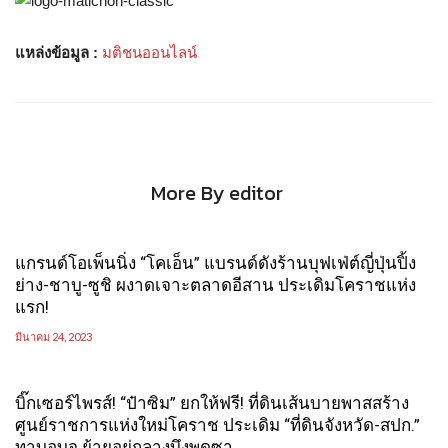
แหล่งข้อมูล :
มติชนออนไลน์
More By editor
แกรนด์โอเพ็นนิ่ง “โคเอ็น” แบรนด์ดังร้านบุฟเฟ่ต์ญี่ปุ่นปิ้ง
ย่าง-ชาบู-ซูชิ ผงาดเจาะตลาดอีสาน ประเดิมโคราชแห่ง
แรก!
มีนาคม 24, 2023
บิ๊กเซอร์ไพรส์! “ป๋าซิม” ยกให้ฟรี! ที่ดินเส้นบายพาสสร้าง
ศูนย์ราชการแห่งใหม่โคราช ประเดิม “ที่ดินจังหวัด-สปก.”
ทาบอบจ.ย้ายอยู่กลางบึงพุดซา