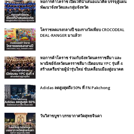
หอการค้าโคราช เปิดเวทีนำเสนอแนวคิด บรรจุสู่แผน
พัฒนาจังหวัดและกลุ่มจังหวัด
โคราชลดแรงกลางปี ของรางวัลเพียบ CROCODEAL
DEAL-RANGER มาแล้ว!!
หอการค้าโคราช ร่วมกับจังหวัดนครราชสีมา และ
พาณิชย์จังหวัดนครราชสีมา เปิดอบรม YPC รุ่นที่ 4
สร้างเครือข่ายผู้นำรุ่นใหม่ ขับเคลื่อนเมืองสู่อนาคต
Adidas ลดสูงสุดถึง 50% ที่ FN Pakchong
วันวิสาขบูชา บรรยากาศวัดสุทธจินดา