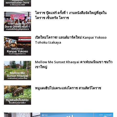
โคราช บุ๊คแฟร์​ ครั้งที่​ 1 งานหนังสือจัดใหญ่ที่สุดใน
โคราช เซ็นทรัล โคราช
เปิดใหม่โคราช! แลนด์มาร์คใหม่ Kanpai Yokoso
Tohoku Izakaya
Mellow Me Sunset Khaoyai คาเฟ่บนเนินเขา ชมวิว
เขาใหญ่
หมูแดงฮิปโปแคระแห่งโคราช สวนสัตว์โคราช