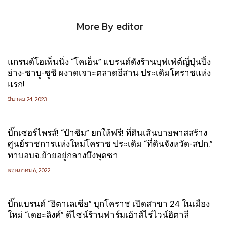
More By editor
แกรนด์โอเพ็นนิ่ง “โคเอ็น” แบรนด์ดังร้านบุฟเฟ่ต์ญี่ปุ่นปิ้ง
ย่าง-ชาบู-ซูชิ ผงาดเจาะตลาดอีสาน ประเดิมโคราชแห่ง
แรก!
มีนาคม 24, 2023
บิ๊กเซอร์ไพรส์! “ป๋าซิม” ยกให้ฟรี! ที่ดินเส้นบายพาสสร้าง
ศูนย์ราชการแห่งใหม่โคราช ประเดิม “ที่ดินจังหวัด-สปก.”
ทาบอบจ.ย้ายอยู่กลางบึงพุดซา
พฤษภาคม 6, 2022
บิ๊กแบรนด์ “อิตาเลเซีย” บุกโคราช เปิดสาขา 24 ในเมือง
ใหม่ “เดอะลิงค์” ดีไซน์ร้านฟาร์มเฮ้าส์ไร่ไวน์อิตาลี