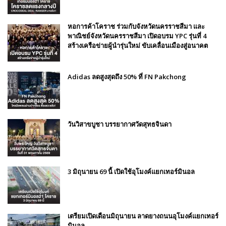
หอการค้าโคราช ร่วมกับจังหวัดนครราชสีมา และ
พาณิชย์จังหวัดนครราชสีมา เปิดอบรม YPC รุ่นที่ 4
สร้างเครือข่ายผู้นำรุ่นใหม่ ขับเคลื่อนเมืองสู่อนาคต
Adidas ลดสูงสุดถึง 50% ที่ FN Pakchong
วันวิสาขบูชา บรรยากาศวัดสุทธจินดา
3 มิถุนายน 69 นี้ เปิดใช้อุโมงค์แยกเทอร์มินอล
เตรียมเปิดเดือนมิถุนายน ลาดยางถนนอุโมงค์แยกเทอร์
มินอล