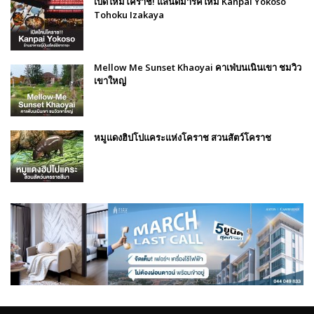
เปิดใหม่โคราช! แลนด์มาร์คใหม่ Kanpai Yokoso
Tohoku Izakaya
Mellow Me Sunset Khaoyai คาเฟ่บนเนินเขา ชมวิว
เขาใหญ่
หมูแดงฮิปโปแคระแห่งโคราช สวนสัตว์โคราช