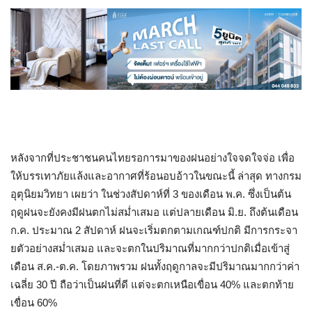
หลังจากที่ประชาชนคนไทยรอการมาของฝนอย่างใจจดใจจ่อ เพื่อ
ให้บรรเทาภัยแล้งและอากาศที่ร้อนอบอ้าวในขณะนี้ ล่าสุด ทางกรม
อุตุนิยมวิทยา เผยว่า ในช่วงสัปดาห์ที่ 3 ของเดือน พ.ค. ซึ่งเป็นต้น
ฤดูฝนจะยังคงมีฝนตกไม่สม่ำเสมอ แต่ปลายเดือน มิ.ย. ถึงต้นเดือน
ก.ค. ประมาณ 2 สัปดาห์ ฝนจะเริ่มตกตามเกณฑ์ปกติ มีการกระจา
ยตัวอย่างสม่ำเสมอ และจะตกในปริมาณที่มากกว่าปกติเมื่อเข้าสู่
เดือน ส.ค.-ต.ค. โดยภาพรวม ฝนทั้งฤดูกาลจะมีปริมาณมากกว่าค่า
เฉลี่ย 30 ปี ถือว่าเป็นฝนที่ดี แต่จะตกเหนือเขื่อน 40% และตกท้าย
เขื่อน 60%