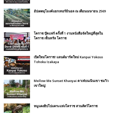
อัปเดตอุโมงค์แยกเทอร์มินอล ณ เดือนเมษายน 2569
โคราช บุ๊คแฟร์​ ครั้งที่​ 1 งานหนังสือจัดใหญ่ที่สุดใน
โคราช เซ็นทรัล โคราช
เปิดใหม่โคราช! แลนด์มาร์คใหม่ Kanpai Yokoso
Tohoku Izakaya
Mellow Me Sunset Khaoyai คาเฟ่บนเนินเขา ชมวิว
เขาใหญ่
หมูแดงฮิปโปแคระแห่งโคราช สวนสัตว์โคราช