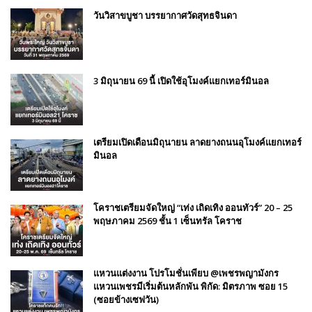
วันวิสาขบูชา บรรยากาศวัดสุทธจินดา
3 มิถุนายน 69 นี้ เปิดใช้อุโมงค์แยกเทอร์มินอล
เตรียมเปิดเดือนมิถุนายน ลาดยางถนนอุโมงค์แยกเทอร์
มินอล
โคราชเตรียมจัดใหญ่ “เท่ง เถิดเทิง ออนทัวร์” 20 – 25
พฤษภาคม 2569 ชั้น 1 เซ็นทรัล โคราช
แหวนแต่งงาน โปรโมชั่นเพียบ @เพชรพญามังกร
แหวนเพชรมีเริ่มต้นหลักพัน พิกัด: มิตรภาพ ซอย 15
(ซอยข้างเซฟวัน)