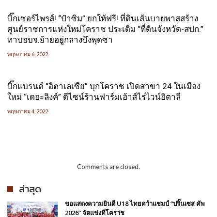
บิ๊กเซอร์ไพรส์! “ป๋าซิม” ยกให้ฟรี! ที่ดินเส้นบายพาสสร้าง
ศูนย์ราชการแห่งใหม่โคราช ประเดิม “ที่ดินจังหวัด-สปก.”
ทาบอบจ.ย้ายอยู่กลางบึงพุดซา
พฤษภาคม 6, 2022
บิ๊กแบรนด์ “อิตาเลเซีย” บุกโคราช เปิดสาขา 24 ในเมือง
ใหม่ “เดอะลิงค์” ดีไซน์ร้านฟาร์มเฮ้าส์ไร่ไวน์อิตาลี
พฤษภาคม 4, 2022
Comments are closed.
ล่าสุด
ขอแสดงความยินดี U18 ไทยคว้าแชมป์ “ปริ๊นเซส คัพ
2026” จัดแข่งที่โคราช