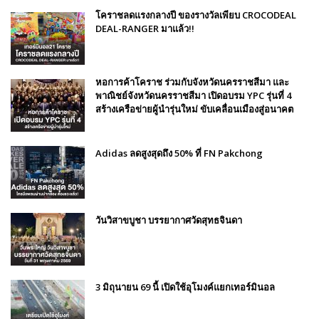
โคราชลดแรงกลางปี ของรางวัลเพียบ CROCODEAL
DEAL-RANGER มาแล้ว!!
หอการค้าโคราช ร่วมกับจังหวัดนครราชสีมา และ
พาณิชย์จังหวัดนครราชสีมา เปิดอบรม YPC รุ่นที่ 4
สร้างเครือข่ายผู้นำรุ่นใหม่ ขับเคลื่อนเมืองสู่อนาคต
Adidas ลดสูงสุดถึง 50% ที่ FN Pakchong
วันวิสาขบูชา บรรยากาศวัดสุทธจินดา
3 มิถุนายน 69 นี้ เปิดใช้อุโมงค์แยกเทอร์มินอล