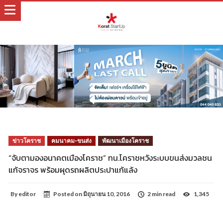
ข่าวโคราช
คมนาคม-ขนส่ง
พัฒนาเมืองโคราช
“จับตามองอนาคตเมืองโคราช” ทน.โคราชหวังระบบขนส่งมวลชน
แก้จราจร พร้อมผุดรถผลิตประปาแก้แล้ง
By
editor
Posted on
มิถุนายน 10, 2016
2 min read
1,345