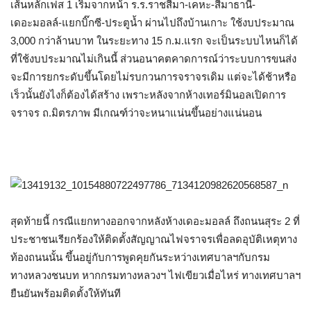
เส้นหลักเฟส 1 เริ่มจากหน้า ร.ร.ราชสีมา-เคหะ-สีมาธานี-
เดอะมอลล์-แยกบิ๊กซี-ประตูน้ำ ผ่านไปถึงบ้านเกาะ ใช้งบประมาณ
3,000 กว่าล้านบาท ในระยะทาง 15 ก.ม.แรก จะเป็นระบบไหนก็ได้
ที่ใช้งบประมาณไม่เกินนี้ ส่วนอนาคตคาดการณ์ว่าระบบการขนส่ง
จะมีการยกระดับขึ้นโดยไม่รบกวนการจราจรเดิม แต่จะได้ช้าหรือ
เร็วนั้นยังไงก็ต้องได้สร้าง เพราะหลังจากห้างเทอร์มินอลเปิดการ
จราจร ถ.มิตรภาพ มีเกณฑ์ว่าจะหนาแน่นขึ้นอย่างแน่นอน
สุดท้ายนี้ กรณีแยกทางออกจากหลังห้างเดอะมอลล์ ถึงถนนสุระ 2 ที่
ประชาชนเรียกร้องให้ติดตั้งสัญญาณไฟจราจรเพื่อลดอุบัติเหตุทาง
ท้องถนนนั้น ขึ้นอยู่กับการพูดคุยกันระหว่างเทศบาลฯกับกรม
ทางหลวงชนบท หากกรมทางหลวงฯ ไฟเขียวเมื่อไหร่ ทางเทศบาลฯ
ยืนยันพร้อมติดตั้งให้ทันที