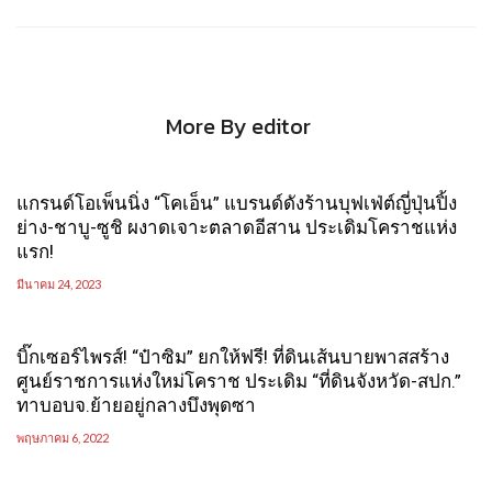
More By editor
แกรนด์โอเพ็นนิ่ง “โคเอ็น” แบรนด์ดังร้านบุฟเฟ่ต์ญี่ปุ่นปิ้ง
ย่าง-ชาบู-ซูชิ ผงาดเจาะตลาดอีสาน ประเดิมโคราชแห่ง
แรก!
มีนาคม 24, 2023
บิ๊กเซอร์ไพรส์! “ป๋าซิม” ยกให้ฟรี! ที่ดินเส้นบายพาสสร้าง
ศูนย์ราชการแห่งใหม่โคราช ประเดิม “ที่ดินจังหวัด-สปก.”
ทาบอบจ.ย้ายอยู่กลางบึงพุดซา
พฤษภาคม 6, 2022