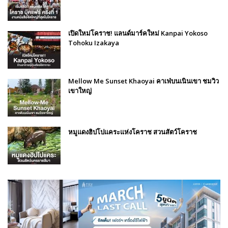
เปิดใหม่โคราช! แลนด์มาร์คใหม่ Kanpai Yokoso
Tohoku Izakaya
Mellow Me Sunset Khaoyai คาเฟ่บนเนินเขา ชมวิว
เขาใหญ่
หมูแดงฮิปโปแคระแห่งโคราช สวนสัตว์โคราช