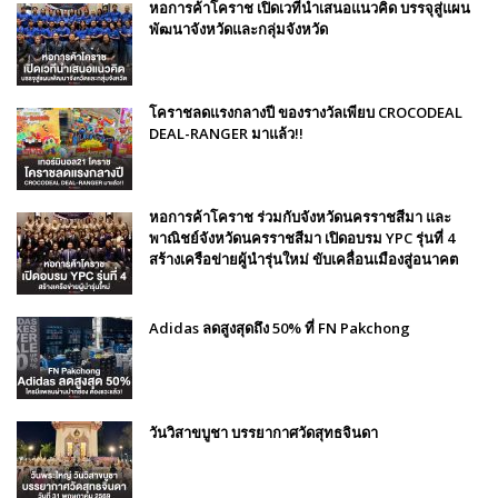
หอการค้าโคราช เปิดเวทีนำเสนอแนวคิด บรรจุสู่แผน
พัฒนาจังหวัดและกลุ่มจังหวัด
โคราชลดแรงกลางปี ของรางวัลเพียบ CROCODEAL
DEAL-RANGER มาแล้ว!!
หอการค้าโคราช ร่วมกับจังหวัดนครราชสีมา และ
พาณิชย์จังหวัดนครราชสีมา เปิดอบรม YPC รุ่นที่ 4
สร้างเครือข่ายผู้นำรุ่นใหม่ ขับเคลื่อนเมืองสู่อนาคต
Adidas ลดสูงสุดถึง 50% ที่ FN Pakchong
วันวิสาขบูชา บรรยากาศวัดสุทธจินดา