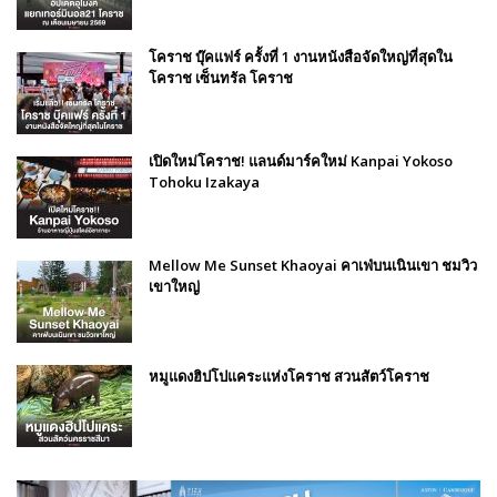
โคราช บุ๊คแฟร์​ ครั้งที่​ 1 งานหนังสือจัดใหญ่ที่สุดใน
โคราช เซ็นทรัล โคราช
เปิดใหม่โคราช! แลนด์มาร์คใหม่ Kanpai Yokoso
Tohoku Izakaya
Mellow Me Sunset Khaoyai คาเฟ่บนเนินเขา ชมวิว
เขาใหญ่
หมูแดงฮิปโปแคระแห่งโคราช สวนสัตว์โคราช