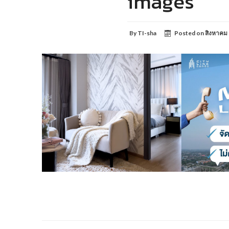
images
By
TI-sha
Posted on
สิงหาคม 