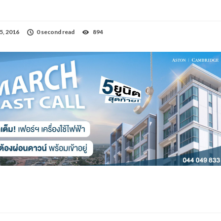
5, 2016
0 second read
894