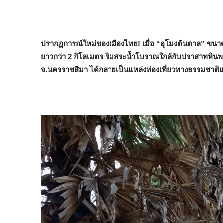
ปรากฏการณ์ใหม่ของเมืองไทย! เมื่อ “อุโมงต้นตาล” ขนา
ยาวกว่า 2 กิโลเมตร ริมสระน้ำโบราณใกล้กับปราสาทหินพนมวัน
จ.นครราชสีมา ได้กลายเป็นแหล่งท่องเที่ยวทางธรรมชาติแห