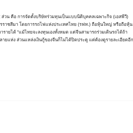
น คือ การจัดตั้งบริษัทร่วมทุนเป็นแบบนิติบุคคลเฉพาะกิจ (เอสพีวี)
นครราชสีมา โดยการรถไฟแห่งประเทศไทย (รฟท.) ถือหุ้นใหญ่ หรือถือหุ้น
ื่อหารายได้ “แม้ไทยจะลงทุนเองทั้งหมด แต่จีนสามารถร่วมเดินรถได้ถ้า
ลายแห่ง ส่วนแหล่งเงินกู้ของจีนก็ไม่ได้ปิดประตู แต่ต้องดูรายละเอียดอี