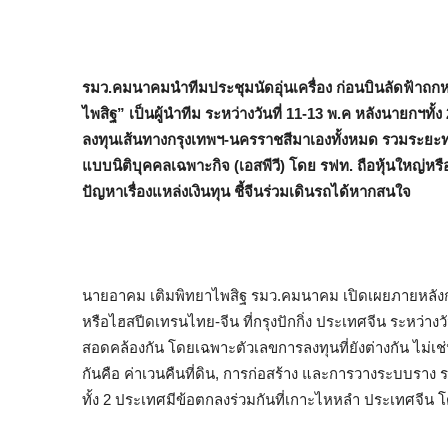
รมว.คมนาคมนำทีมประชุมนัดอุ่นเครื่อง ก่อนบินลัดฟ้าถ
ไพสิฐ” เป็นผู้นำทีม ระหว่างวันที่ 11-13 พ.ค หลังนายกฯท
ลงทุนเส้นทางกรุงเทพฯ-นครราชสีมาเองทั้งหมด รวมระยะทาง
แบบนิติบุคคลเฉพาะกิจ (เอสพีวี) โดย รฟท. ถือหุ้นใหญ่หรือทั
ปัญหาเรื่องแหล่งเงินทุน ชี้จีนร่วมเดินรถได้หากสนใจ
นายอาคม เติมพิทยาไพสิฐ รมว.คมนาคม เปิดเผยภายหลัง
หรือไฮสปีดเทรนไทย-จีน ที่กรุงปักกิ่ง ประเทศจีน ระหว่างวันท
สอดคล้องกัน โดยเฉพาะตัวเลขการลงทุนที่ยังต่างกัน ไม่เช
กันคือ ค่าเวนคืนที่ดิน, การก่อสร้าง และการวางระบบร
ทั้ง 2 ประเทศมีข้อตกลงร่วมกันที่เกาะไหหลำ ประเทศจี