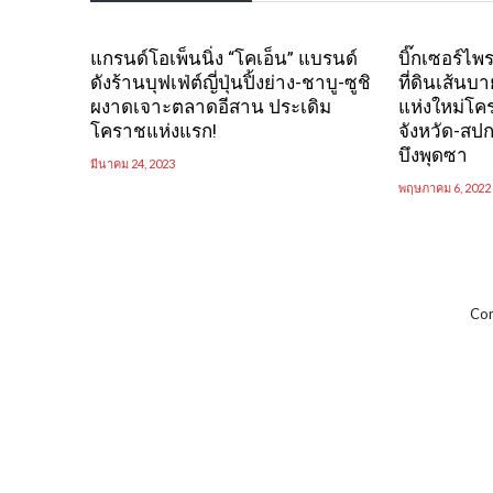
แกรนด์โอเพ็นนิ่ง “โคเอ็น” แบรนด์
บิ๊กเซอร์ไพร
ดังร้านบุฟเฟ่ต์ญี่ปุ่นปิ้งย่าง-ชาบู-ซูชิ
ที่ดินเส้น
ผงาดเจาะตลาดอีสาน ประเดิม
แห่งใหม่โคร
โคราชแห่งแรก!
จังหวัด-สปก
บึงพุดซา
มีนาคม 24, 2023
พฤษภาคม 6, 2022
Com