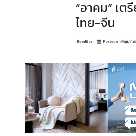
“อาคม” เตร
ไทย-จีน
By
editor
Posted on
พฤษภาคม