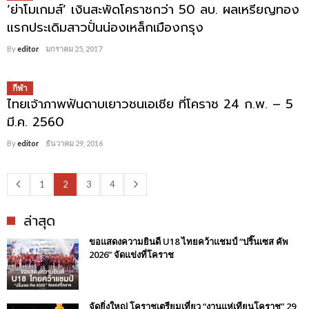
‘ย่าโมเกมส์’ เงินสะพัดโคราชกว่า 50 ลบ. ผลเหรียญทอง
แรกประเดิมสาวปั่นน่องเหล็กเมืองกรุง
By
editor
มกราคม 25, 2017
กีฬา
ไทยเจ้าภาพฟันดาบเยาวชนเอเชีย ที่โคราช 24 ก.พ. – 5
มี.ค. 2560
By
editor
ธันวาคม 29, 2016
1
2
3
4
ล่าสุด
ขอแสดงความยินดี U18 ไทยคว้าแชมป์ “ปริ๊นเซส คัพ
2026” จัดแข่งที่โคราช
จัดยิ่งใหญ่ โคราชเตรียมเที่ยว “งานแห่เทียนโคราช” 29