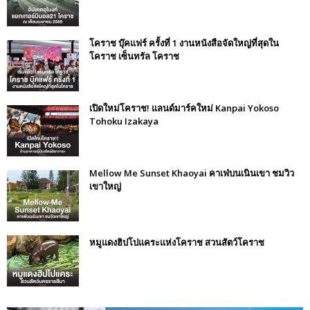
โคราช บุ๊คแฟร์​ ครั้งที่​ 1 งานหนังสือจัดใหญ่ที่สุดใน
โคราช เซ็นทรัล โคราช
เปิดใหม่โคราช! แลนด์มาร์คใหม่ Kanpai Yokoso
Tohoku Izakaya
Mellow Me Sunset Khaoyai คาเฟ่บนเนินเขา ชมวิว
เขาใหญ่
หมูแดงฮิปโปแคระแห่งโคราช สวนสัตว์โคราช