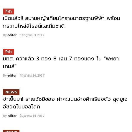
กีฬา
เปิดแล้ว!! สนามหญ้าเทียมโคราชมาตรฐานฟีฟ่า พร้อม
กระทบไหล่สิโรจน์และทีมชาติ
By
editor
กรกฎาคม 3, 2017
กีฬา
มทส. คว้าแล้ว 3 ทอง 8 เงิน 7 ทองแดง ใน “พะเยา
เกมส์”
By
editor
มิถุนายน 16, 2017
NEWS
จ่าเย็นมา! ราเยวัชมีของ ผ่าคะแนนช้างศึกเรียงตัว ฉุดยูเอ
อีชวดไปบอลโลก
By
editor
มิถุนายน 14, 2017