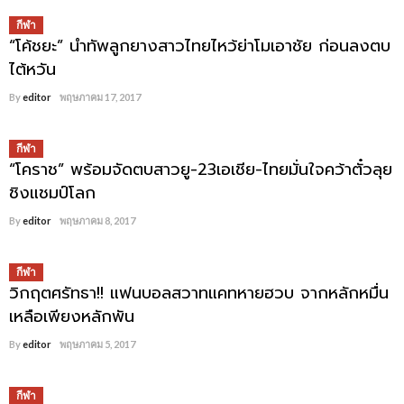
กีฬา
“โค้ชยะ” นำทัพลูกยางสาวไทยไหว้ย่าโมเอาชัย ก่อนลงตบ
ไต้หวัน
By
editor
พฤษภาคม 17, 2017
กีฬา
“โคราช” พร้อมจัดตบสาวยู-23เอเชีย-ไทยมั่นใจคว้าตั๋วลุย
ชิงแชมป์โลก
By
editor
พฤษภาคม 8, 2017
กีฬา
วิกฤตศรัทธา!! แฟนบอลสวาทแคทหายฮวบ จากหลักหมื่น
เหลือเพียงหลักพัน
By
editor
พฤษภาคม 5, 2017
กีฬา