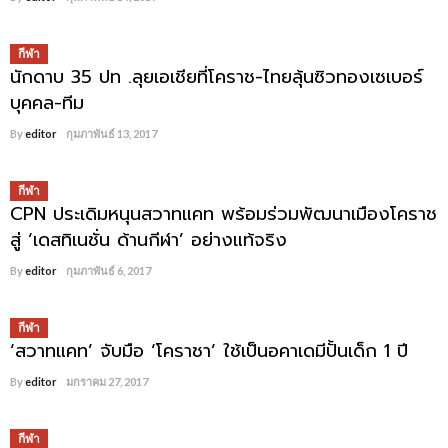
กีฬา
นักดาบ 35 ปท .ลุยเอเชียที่โคราช-ไทยลุ้นซิวทองเซเบอร์
บุคคล-ทีม
By
editor
กุมภาพันธ์ 13, 2017
กีฬา
CPN ประเดิมหนุนสวาทแคท พร้อมร่วมพัฒนาเมืองโคราช
สู่ ‘เดสทิเนชั่น ด้านกีฬา’ อย่างแท้จริง
By
editor
กุมภาพันธ์ 6, 2017
กีฬา
‘สวาทแคท’ จับมือ ‘โคราชา’ ใช้เป็นอคาเดมีปั้นเด็ก 1 ปี
By
editor
มกราคม 27, 2017
กีฬา