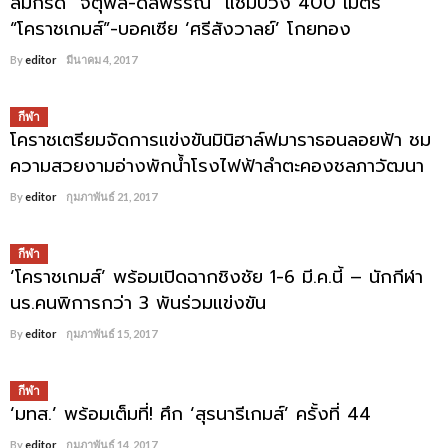
ลมกรด “จตุพล-ดลพรรณ” แชมป์วิ่ง 400 เมตร
“โคราชเกมส์”-บอคเซีย ‘ศรีสังวาลย์’ โกยทอง
By
editor
มีนาคม 4, 2017
กีฬา
โคราชเตรียมจัดการแข่งขันมินิฮาล์ฟมาราธอนลอยฟ้า ชม
ความสวยงามอ่างพักน้ำโรงไฟฟ้าลำตะคองชลภาวัฒนา
By
editor
กุมภาพันธ์ 21, 2017
กีฬา
‘โคราชเกมส์’ พร้อมเปิดฉากชิงชัย 1-6 มี.ค.นี้ – นักกีฬา
นร.คนพิการกว่า 3 พันร่วมแข่งขัน
By
editor
กุมภาพันธ์ 15, 2017
กีฬา
‘มทส.’ พร้อมเต็มที่! ศึก ‘สุรนารีเกมส์’ ครั้งที่ 44
By
editor
กุมภาพันธ์ 14, 2017