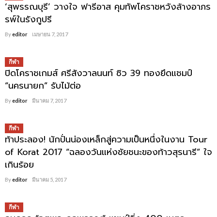
‘สุพรรณบุรี’ วางใจ ฟารีอาส คุมทัพโคราชหวังล้างอาภร
รพ์ในรังกูปรี
By
editor
เมษายน 7, 2017
กีฬา
ปิดโคราชเกมส์ ศรีสังวาลนนท์ ซิว 39 ทองยึดแชมป์
“นครนายก” รับไม้ต่อ
By
editor
มีนาคม 7, 2017
กีฬา
ท้าประลอง! นักปั่นน่องเหล็กสู่ความเป็นหนึ่งในงาน Tour
of Korat 2017 “ฉลองวันแห่งชัยชนะของท้าวสุรนารี” ใจ
เกินร้อย
By
editor
มีนาคม 5, 2017
กีฬา