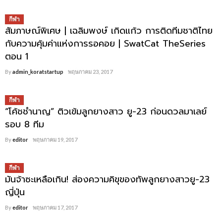
กีฬา
สัมภาษณ์พิเศษ | เฉลิมพงษ์ เกิดแก้ว การติดทีมชาติไทย
กับความคุ้มค่าแห่งการรอคอย | SwatCat TheSeries
ตอน 1
By
admin_koratstartup
พฤษภาคม 23, 2017
กีฬา
“โค้ชชำนาญ” ติวเข้มลูกยางสาว ยู-23 ก่อนดวลมาเลย์
รอบ 8 ทีม
By
editor
พฤษภาคม 19, 2017
กีฬา
มันจ้าซะเหลือเกิน! ส่องความคิขุของทัพลูกยางสาวยู-23
ญี่ปุ่น
By
editor
พฤษภาคม 17, 2017