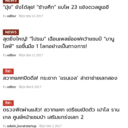
NEWS
“มุ้ย” ยังได้ลุย! “ช้างศึก” แบโผ 23 แข้งดวลยูเออี
By
editor
มิถุนายน 13, 2017
NEWS
สุดยิ่งใหญ่! “โปรเม” เฉือนเพลย์ออฟคว้าแชมป์ “มานู
ไลฟ์” รอขึ้นมือ 1 โลกอย่างเป็นทางการ!
By
editor
มิถุนายน 12, 2017
กีฬา
สวาทแคทปิดดีล! กระชาก ‘แรนเจล’ ล่าตาข่ายเลกสอง
By
editor
มิถุนายน 8, 2017
กีฬา
ตรวจฟิตผ่านแล้ว! สวาทแคท เตรียมเปิดตัว เปาโล ราน
เกล ศูนย์หน้าแซมบ้า เสริมแกร่งเลก 2
By
admin_koratstartup
มิถุนายน 5, 2017