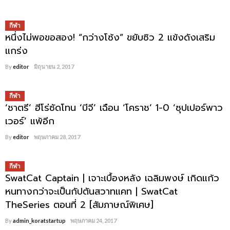
กีฬา
หนึ่งไม่พอขอสอง! “กว่างโซ้ง” ขยับซิว 2 แข้งดังเสริม
แกร่ง
By
editor
มิถุนายน 2, 2017
กีฬา
‘ชาตรี’ ฮีโร่ซัดโทน ‘บีจี’ เฉือน ‘โคราช’ 1-0 ‘ซุปเปอร์พาว
เวอร์’ แพ้อีก
By
editor
พฤษภาคม 28, 2017
กีฬา
SwatCat Captain | เจาะเบื้องหลัง เฉลิมพงษ์ เกิดแก้ว
หนทางกว่าจะเป็นกัปตันสวาทแคท | SwatCat
TheSeries ตอนที่ 2 [สัมภาษณ์พิเศษ]
By
admin_koratstartup
พฤษภาคม 24, 2017