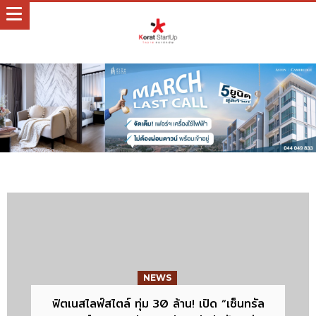
NEWS
NEWS
กีฬา
“สวาทแคท” เปิดตัว ”โค้ชโจ” บู๊ไทยลีก 2020
ฟิตเนสไลฟ์สไตล์ ทุ่ม 30 ล้าน! เปิด “เซ็นทรัล
นักวิ่งกว่า 5,000 คน วิ่งรับลมหนาว โคราช