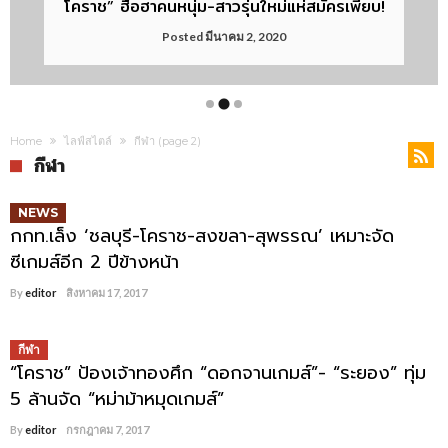
โคราช” ฮือฮาคนหนุ่ม-สาวรุ่นใหม่แห่สมัครเพียบ!
ปฏิวัติแมวพิฆาตวิ่ง-สู้-ฟัดไม่ต้องกลัวใคร!
ลอยฟ้ามาราธอน 2021
Posted
Posted
Posted
พฤศจิกายน 25, 2019
ธันวาคม 13, 2021
มีนาคม 2, 2020
Home
ไลฟ์สไตล์
กีฬา
(page 2)
กีฬา
NEWS
กกท.เล็ง ‘ชลบุรี-โคราช-สงขลา-สุพรรณ’ เหมาะจัด
ซีเกมส์อีก 2 ปีข้างหน้า
By
editor
สิงหาคม 17, 2017
กีฬา
“โคราช” ป้องเจ้าทองศึก “ดอกจานเกมส์”- “ระยอง” ทุ่ม
5 ล้านจัด “หม่าม้าหมุดเกมส์”
By
editor
กรกฎาคม 7, 2017