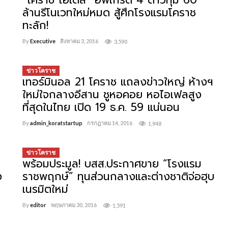
“โคราช โฮเต็ล” อัพเกรด 4 ดาวทุ่ม 60
ล้านรีโนเวทใหม่หมด สู้ศึกโรงแรมโคราช
ทะลัก!
By
Executive
สิงหาคม 3, 2016
3,590
ข่าวโคราช
เทอร์มินอล 21 โคราช แถลงข่าวใหญ่ ห้างฯ
ใหม่ใจกลางอีสาน ชูหอคอย หอไอเฟลสูง
ที่สุดในไทย เปิด 19 ธ.ค. 59 แน่นอน
By
admin_koratstartup
กรกฎาคม 14, 2016
1,948
ข่าวโคราช
พร้อมประมูล! บสส.ประกาศขาย “โรงแรม
ง
ราชพฤกษ์” ทุนส่วนกลางและต่างชาติจ่อฮุบ
เนรมิตใหม่
By
editor
พฤษภาคม 30, 2016
1,591