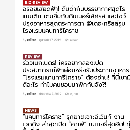
BIZ-REVIEW
อร่อยเสียดฟ้า! ดื่มด่ำกับบรรยากาศสุดโร
แมนติก เต็มอิ่มกับดินเนอร์เลิศรส และโชว์
ปรุงอาหารสุดตระการตา @เดอะกริลล์รูม
โรงแรมแคนทารีโคราช
By
editor
ตุลาคม 17, 2019
4,342
REVIEW
รีวิวเบิกเนตร! ใครอยากลองเปิด
ประสบการณ์พักผ่อนหรือรับประทานอาหาร
“โรงแรมแคนทารีโคราช” ต้องอ่าน! ที่นี่เขาม
ดีอะไร ทำไมคนชอบมาพักกันจัง?!
By
editor
กันยายน 7, 2019
8,318
NEWS
“แคนทารีโคราช” รุกฆาตเจาะอีเว้นท์-งาน
เวดดิ้ง ล่าสุดเปิด “คาเฟ่” เบเกอรี่สุดฮิต! ทุ