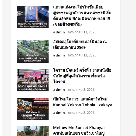
แหวนแต่งงาน โปรโมชั่นเพียบ
@เพชรพญามังกร แหวนเพชรมีเริ่ม
ต้นหลักพัน พิกัด: มิตรภาพ ซอย 15
(ซอยข้างเซฟวัน)
admin
พฤษภาคม 13, 2026
อัปเดตอุโมงค์แยกเทอร์มินอล ณ
เดือนเมษายน 2569
admin
พฤษภาคม 13, 2026
โคราช บุ๊คแฟร์​ ครั้งที่​ 1 งานหนังสือ
จัดใหญ่ที่สุดในโคราช เซ็นทรัล
โคราช
admin
พฤษภาคม 8, 2026
เปิดใหม่โคราช! แลนด์มาร์คใหม่
Kanpai Yokoso Tohoku Izakaya
admin
พฤษภาคม 8, 2026
Mellow Me Sunset Khaoyai
คาเฟ่บนเนินเขา ชมวิวเขาใหญ่