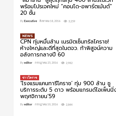
“สีมาธานี” สู้สุดฤทธิ์ทุ่ม 400 ล้านรีโนเวท
พร้อมโปรเจคใหม่ “คอนโด-อพาร์ตเม้นต์”
20 ชั้น
By
Executive
สิงหาคม 18, 2016
3,259
NEWS
CPN ทุ่มหมื่นล้าน เนรมิตเซ็นทรัลโคราช!
ห้างใหญ่และดีที่สุดในตจว. ท้าพิสูจน์ความ
อลังการกลางปี 60
By
editor
กรกฎาคม 25, 2016
2,982
ข่าวโคราช
‘โรงแรมแคนทารีโคราช’ ทุ่ม 900 ล้าน ชู
บริการระดับ 5 ดาว พร้อมแกรนด์โอเพ็นนิ่
พฤศจิกายน’59
By
editor
กรกฎาคม 10, 2016
2,844