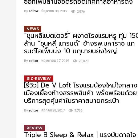
ซื้อที่เพิ่มลานจอดรถอัดเทศกาลอาหารดัง
By
editor
มิถุนายน 30, 2019
2,876
NEWS
“ชุนหลีแบตเตอรี่” ผงาดโรงแรมหรู ทุ่ม 15
ล้าน “ชุนหลี แกรนด์” ข้างรพ.มหาราช แก
รนด์โอเพ็นนิ่ง 10 มิถุนายนยิ่งใหญ่
By
editor
พฤษภาคม 17, 2019
20,070
BIZ-REVIEW
[รีวิว] De V Loft โรงแรมน้องใหม่ใจกลาง
เมืองเยื้องห้างสรรพสินค้า พรั่งพร้อมด้วย
บริการสุดคุ้มค่าในราคาสบายกระเป๋า
By
editor
ตุลาคม 28, 2017
7,792
REVIEW
Triple B Sleep & Relax | แรงบันดาลใจ