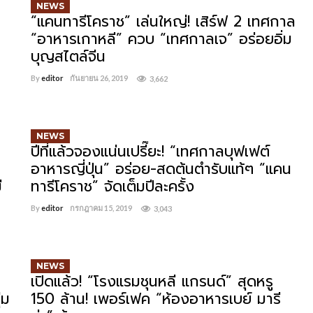
NEWS
“แคนทารีโคราช” เล่นใหญ่! เสิร์ฟ 2 เทศกาล
“อาหารเกาหลี” ควบ “เทศกาลเจ” อร่อยอิ่ม
บุญสไตล์จีน
By
editor
กันยายน 26, 2019
3,662
NEWS
ปีที่แล้วจองแน่นเปรี๊ยะ! “เทศกาลบุฟเฟต์
อาหารญี่ปุ่น” อร่อย-สดต้นตำรับแท้ๆ “แคน
ี
ทารีโคราช” จัดเต็มปีละครั้ง
By
editor
กรกฎาคม 15, 2019
3,043
NEWS
เปิดแล้ว! “โรงแรมชุนหลี แกรนด์” สุดหรู
่ม
150 ล้าน! เพอร์เฟค “ห้องอาหารเบย์ มารี