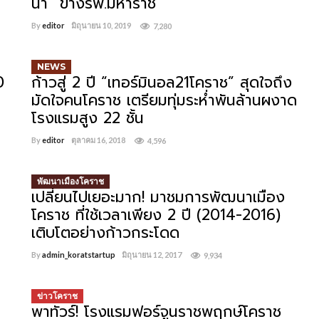
น่า” ข้างรพ.มหาราช
By
editor
มิถุนายน 10, 2019
7,280
NEWS
0
ก้าวสู่ 2 ปี “เทอร์มินอล21โคราช” สุดใจถึง
มัดใจคนโคราช เตรียมทุ่มระห่ำพันล้านผงาด
โรงแรมสูง 22 ชั้น
By
editor
ตุลาคม 16, 2018
4,596
พัฒนาเมืองโคราช
เปลี่ยนไปเยอะมาก! มาชมการพัฒนาเมือง
โคราช ที่ใช้เวลาเพียง 2 ปี (2014-2016)
เติบโตอย่างก้าวกระโดด
By
admin_koratstartup
มิถุนายน 12, 2017
9,934
ข่าวโคราช
พาทัวร์! โรงแรมฟอร์จูนราชพฤกษ์โคราช