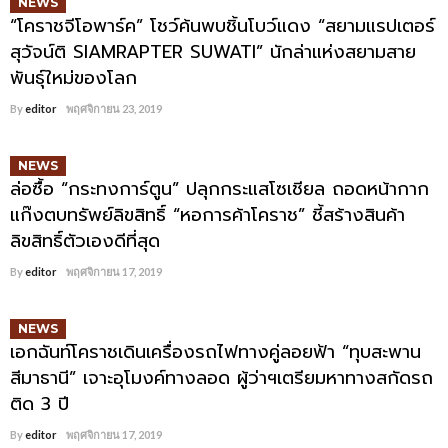
NEWS
“โคราชจีโอพาร์ค” โชว์ค้นพบชิ้นโบว์แดง “สยามแรปเตอร์
สุวัจน์ติ SIAMRAPTER SUWATI” นักล่าแห่งสยามสาย
พันธุ์ใหม่ของโลก
By
editor
พฤศจิกายน 23, 2019
NEWS
ล่อซื้อ “กระทงการ์ตูน” ปลุกกระแสโซเชียล ถอดหน้ากาก
แก๊งตบทรัพย์ลิขสิทธิ์ “หอการค้าโคราช” ชี้สร้างสินค้า
ลิขสิทธิ์ตัวเองดีที่สุด
By
editor
พฤศจิกายน 17, 2019
NEWS
เอกฉันท์โคราชเดินเครื่องรถไฟทางคู่ลอยฟ้า “ทุบสะพาน
สีมาธานี” เจาะอุโมงค์ทางลอด ผู้ว่าฯเตรียมหาทางสกัดรถ
ติด 3 ปี
By
editor
พฤศจิกายน 17, 2019