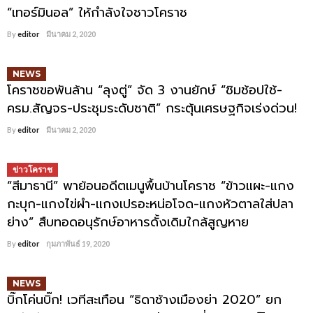
“เทอร์มินอล” ให้กำลังใจชาวโคราช
By
editor
มีนาคม 2, 2020
NEWS
โคราชขอพันล้าน “ลุงตู่” จัด 3 งานยักษ์ “ชิมช้อปใช้-
ครม.สัญจร-ประชุมระดับชาติ” กระตุ้นเศรษฐกิจเร่งด่วน!
By
editor
มีนาคม 2, 2020
ข่าวโคราช
“สีมาธานี” พาย้อนอดีตเมนูพื้นบ้านโคราช “ข้าวแผะ-แกง
กะบุก-แกงไข่ผำ-แกงเปรอะหน่อโจด-แกงหัวตาลใส่ปลา
ย่าง” สืบทอดอนุรักษ์อาหารดั้งเดิมใกล้สูญหาย
By
editor
กุมภาพันธ์ 19, 2020
NEWS
บิ๊กโค่นบิ๊ก! เวทีสะเทือน “ธิดาช้างเมืองย่า 2020” ยก