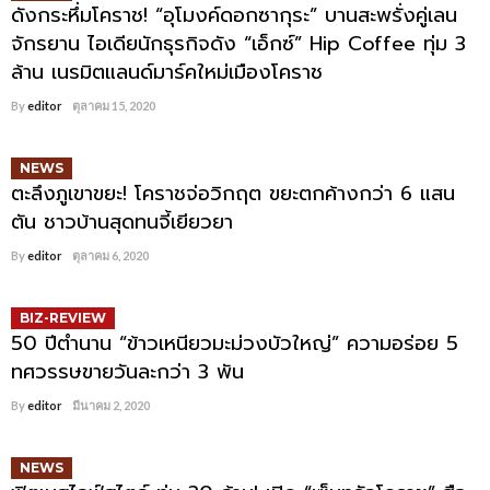
ดังกระหึ่มโคราช! “อุโมงค์ดอกซากุระ” บานสะพรั่งคู่เลน
จักรยาน ไอเดียนักธุรกิจดัง “เอ็กซ์” Hip Coffee ทุ่ม 3
ล้าน เนรมิตแลนด์มาร์คใหม่เมืองโคราช
By
editor
ตุลาคม 15, 2020
NEWS
ตะลึงภูเขาขยะ! โคราชจ่อวิกฤต ขยะตกค้างกว่า 6 แสน
ตัน ชาวบ้านสุดทนจี้เยียวยา
By
editor
ตุลาคม 6, 2020
BIZ-REVIEW
50 ปีตำนาน “ข้าวเหนียวมะม่วงบัวใหญ่” ความอร่อย 5
ทศวรรษขายวันละกว่า 3 พัน
By
editor
มีนาคม 2, 2020
NEWS