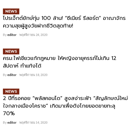
NEWS
โปรเจ็กต์ยักษ์ทุ่ม 100 ล้าน! “ซีเนียร์ รีสอร์ต” อาณาจักร
ความสุขผู้สูงวัยฝากชีวิตสุดท้าย!
By
editor
พฤศจิกายน 24, 2020
NEWS
ครม.ไฟเขียวแก้กฎหมาย ให้หญิงอายุครรภ์ไม่เกิน 12
สัปดาห์ ทำแท้งได้
By
editor
พฤศจิกายน 18, 2020
NEWS
2 ปีที่รอคอย “พลัสคอนโด” สูงสง่าระฟ้า “สัญลักษณ์ใหม่
ใจกลางเมืองโคราช” เกิดมาเพื่อดังโกยยอดขายทะลุ
70%
By
editor
พฤศจิกายน 14, 2020