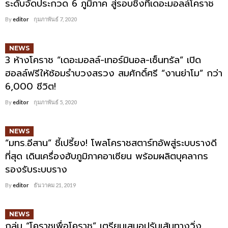
ระดับจัดประกวด 6 ภูมิภาค สู่รอบชิงที่เดอะมอลล์โคราช
By
editor
กุมภาพันธ์ 7, 2020
NEWS
3 ห้างโคราช “เดอะมอลล์-เทอร์มินอล-เซ็นทรัล” เปิด
ฮอลล์ฟรีให้ซ้อมรำบวงสรวง สมศักดิ์ศรี “งานย่าโม” กว่า
6,000 ชีวิต!
By
editor
กุมภาพันธ์ 5, 2020
NEWS
“มทร.อีสาน” ชี้เปรี้ยง! โพลโคราชสตาร์ทอัพสู่ระบบรางดี
ที่สุด เดินเครื่องฮับภูมิภาคอาเซียน พร้อมผลิตบุคลากร
รองรับระบบราง
By
editor
ธันวาคม 21, 2019
NEWS
กลุ่ม “โคราชเพื่อโคราช” เตรียมเสนอปรับเส้นทางวิ่ง