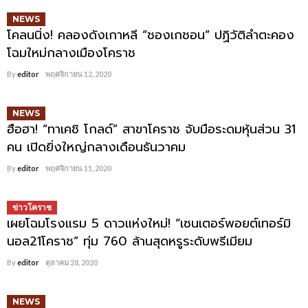
NEWS
โคลนนิ่ง! คลองดังเกาหลี “ชองเกชอน” ปฏิวัติลำตะคอง
โฉมใหม่กลางเมืองโคราช
By
editor
พฤศจิกายน 12, 2020
NEWS
ฮือฮา! “ทาเคชิ โกลด์” สาขาโคราช จับมือระดมหุ้นส่วน 31
คน เปิดยิ่งใหญ่กลางเดือนธันวาคม
By
editor
พฤศจิกายน 11, 2020
ข่าวโคราช
เผยโฉมโรงแรม 5 ดาวแห่งใหม่! “เซนเตอร์พอยต์เทอร์มิ
นอล21โคราช” ทุ่ม 760 ล้านสุดหรูระดับพรีเมียม
By
editor
ตุลาคม 28, 2020
NEWS