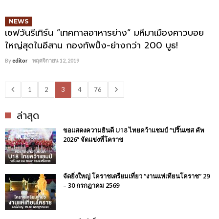
NEWS
เซฟวันรีเทิร์น ”เทศกาลอาหารย่าง” มหึมาเมืองคาวบอย
ใหญ่สุดในอีสาน กองทัพปิ้ง-ย่างกว่า 200 บูธ!
By
editor
พฤศจิกายน 12, 2019
1
2
3
4
76
ล่าสุด
ขอแสดงความยินดี U18 ไทยคว้าแชมป์ “ปริ๊นเซส คัพ
2026” จัดแข่งที่โคราช
จัดยิ่งใหญ่ โคราชเตรียมเที่ยว “งานแห่เทียนโคราช” 29
– 30 กรกฎาคม 2569