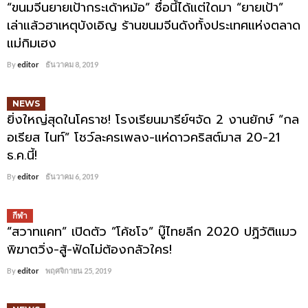
“ขนมจีนยายเป้ากระเด้าหม้อ” ชื่อนี้ได้แต่ใดมา “ยายเป้า”
เล่าแล้วฮาเหตุบังเอิญ ร้านขนมจีนดังทั้งประเทศแห่งตลาด
แม่กิมเฮง
By
editor
ธันวาคม 8, 2019
NEWS
ยิ่งใหญ่สุดในโคราช! โรงเรียนมารีย์ฯจัด 2 งานยักษ์ “กล
อเรียส ไนท์” โชว์ละครเพลง-แห่ดาวคริสต์มาส 20-21
ธ.ค.นี้!
By
editor
ธันวาคม 6, 2019
กีฬา
“สวาทแคท” เปิดตัว ”โค้ชโจ” บู๊ไทยลีก 2020 ปฏิวัติแมว
พิฆาตวิ่ง-สู้-ฟัดไม่ต้องกลัวใคร!
By
editor
พฤศจิกายน 25, 2019