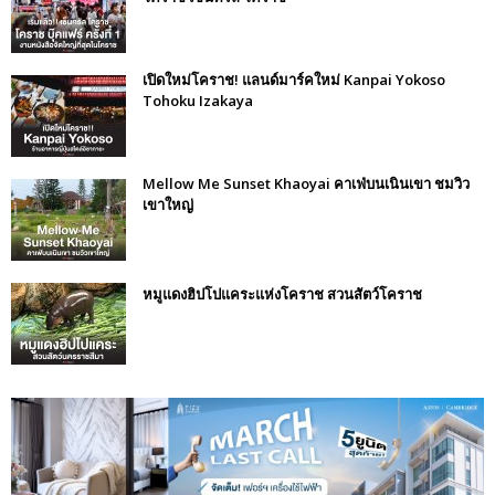
เปิดใหม่โคราช! แลนด์มาร์คใหม่ Kanpai Yokoso
Tohoku Izakaya
Mellow Me Sunset Khaoyai คาเฟ่บนเนินเขา ชมวิว
เขาใหญ่
หมูแดงฮิปโปแคระแห่งโคราช สวนสัตว์โคราช