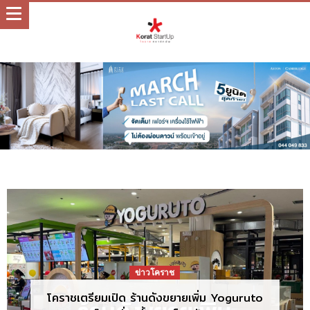
ข่าวโคราช
ข่าวโคราช
ข่าวโคราช
ขยายสาขาที่ 3 ร้านข้าวแกงดัง BY MOM เตรียม
ลดเคลียร์สต็อกสูงสุด 70% Index Clearance
โคราชเตรียมเปิด ร้านดังขยายเพิ่ม Yoguruto