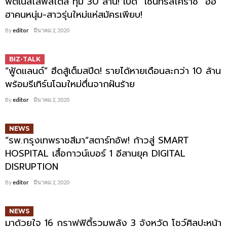
ฟิตเนสไลฟ์สไตล์ ทุ่ม 30 ล้าน! เปิด “เซ็นทรัลโคราช” ฮือ
ฮาคนหนุ่ม-สาวรุ่นใหม่แห่สมัครเพียบ!
By
editor
มีนาคม 2, 2020
BIZ-TALK
“ฟู้ดแลนด์” ฮึดสู้เต็มสปีด! รายได้หายเดือนละกว่า 10 ล้าน
พร้อมรีเทิร์นโฉมใหม่ตื่นจากฝันร้าย
By
editor
มีนาคม 2, 2020
NEWS
“รพ.กรุงเทพราชสีมา”สตาร์ทอัพ! ก้าวสู่ SMART
HOSPITAL เสื้อกาวน์เบอร์ 1 อีสานยุค DIGITAL
DISRUPTION
By
editor
มีนาคม 2, 2020
NEWS
มาด้วยใจ 16 กราฟฟิตี้รวมพลัง 3 จังหวัด โชว์ศิลปะหน้า