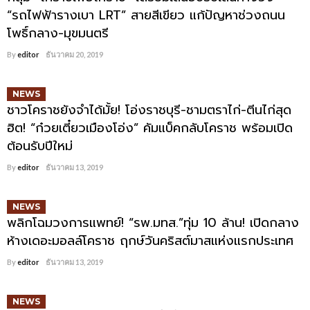
“รถไฟฟ้ารางเบา LRT” สายสีเขียว แก้ปัญหาช่วงถนน
โพธิ์กลาง-มุขมนตรี
By
editor
ธันวาคม 20, 2019
NEWS
ชาวโคราชยังจำได้มั้ย! โอ่งราชบุรี-ชามตราไก่-ตีนไก่สุด
ฮิต! “ก๋วยเตี๋ยวเมืองโอ่ง” คัมแบ็คกลับโคราช พร้อมเปิด
ต้อนรับปีใหม่
By
editor
ธันวาคม 13, 2019
NEWS
พลิกโฉมวงการแพทย์! “รพ.มทส.”ทุ่ม 10 ล้าน! เปิดกลาง
ห้างเดอะมอลล์โคราช ฤกษ์วันคริสต์มาสแห่งแรกประเทศ
By
editor
ธันวาคม 13, 2019
NEWS