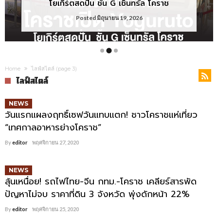
Sale ตั้งแต่ 18 มิถุนายน – 3 สิงหาคม 2569
โยเกิร์ตสดปั่น ชั้น G เซ็นทรัล โคราช
เปิดหน้าคลังวิลล่า
Posted
Posted
Posted
มิถุนายน 23, 2026
มิถุนายน 19, 2026
มิถุนายน 18, 2026
Home
ไลฟ์สไตล์
(page 3)
ไลฟ์สไตล์
NEWS
วันแรกแผลงฤทธิ์เซฟวันแทบแตก! ชาวโคราชแห่เที่ยว
“เทศกาลอาหารย่างโคราช”
By
editor
พฤศจิกายน 27, 2020
NEWS
ลุ้นเหนื่อย! รถไฟไทย-จีน กทม.-โคราช เคลียร์สารพัด
ปัญหาไม่จบ ราคาที่ดิน 3 จังหวัด พุ่งดักหน้า 22%
By
editor
พฤศจิกายน 25, 2020